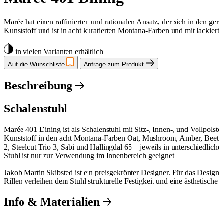
Marée hat einen raffinierten und rationalen Ansatz, der sich in den g
Kunststoff und ist in acht kuratierten Montana-Farben und mit lackiert
in vielen Varianten erhältlich
Auf die Wunschliste
Anfrage zum Produkt
Beschreibung
Schalenstuhl
Marée 401 Dining ist als Schalenstuhl mit Sitz-, Innen-, und Vollpols
Kunststoff in den acht Montana-Farben Oat, Mushroom, Amber, Beetroot
2, Steelcut Trio 3, Sabi und Hallingdal 65 – jeweils in unterschiedli
Stuhl ist nur zur Verwendung im Innenbereich geeignet.
Jakob Martin Skibsted ist ein preisgekrönter Designer. Für das Design
Rillen verleihen dem Stuhl strukturelle Festigkeit und eine ästhetische
Info & Materialien