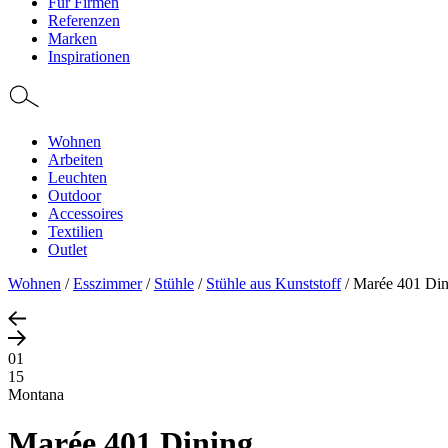
Für Firmen
Referenzen
Marken
Inspirationen
Wohnen
Arbeiten
Leuchten
Outdoor
Accessoires
Textilien
Outlet
Wohnen
/
Esszimmer
/
Stühle
/
Stühle aus Kunststoff
/
Marée 401 Din
01
15
Montana
Marée 401 Dining