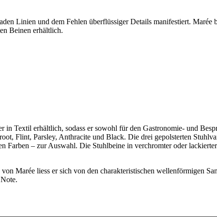
eraden Linien und dem Fehlen überflüssiger Details manifestiert. Marée 
en Beinen erhältlich.
ter in Textil erhältlich, sodass er sowohl für den Gastronomie- und Bes
, Flint, Parsley, Anthracite und Black. Die drei gepolsterten Stuhlva
chen Farben – zur Auswahl. Die Stuhlbeine in verchromter oder lackiert
 von Marée liess er sich von den charakteristischen wellenförmigen San
 Note.