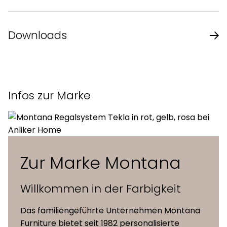
Design
Erik Magnussen
Downloads
Material
Melamin, Furnier, Kunststoff
Montana Katalog Büroeinrichtung - Englisch
Masse (L x B x H)
52 x 47 x 98 cm
Infos zur Marke
Sitzhöhen
68 cm
Zur Marke Montana
Willkommen in der Farbigkeit
Das familiengeführte Unternehmen Montana
Furniture bietet seit 1982 personalisierte