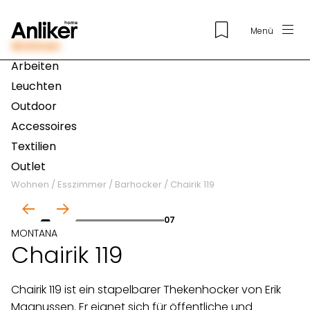
Menü
Wohnen
Arbeiten
Leuchten
Outdoor
Accessoires
Textilien
Outlet
Wohnen
/
Esszimmer
/
Barhocker
/
Chairik 119
01
07
MONTANA
Chairik 119
Chairik 119 ist ein stapelbarer Thekenhocker von Erik
Magnussen. Er eignet sich für öffentliche und