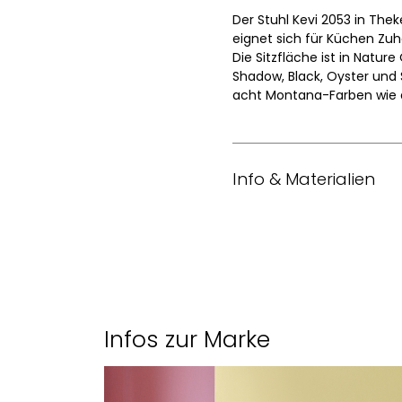
Der Stuhl Kevi 2053 in The
eignet sich für Küchen Zuha
Die Sitzfläche ist in Natur
Shadow, Black, Oyster und 
acht Montana-Farben wie di
Info & Materialien
Design
Jahr
Masse (L x B)
Infos zur Marke
Sitzhöhen