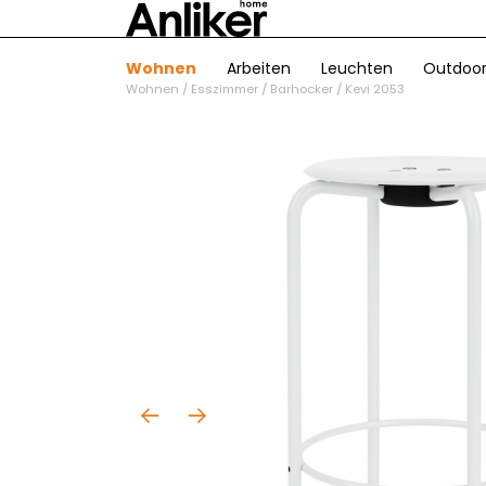
Wohnen
Arbeiten
Leuchten
Outdoo
Wohnen
/
Esszimmer
/
Barhocker
/
Kevi 2053