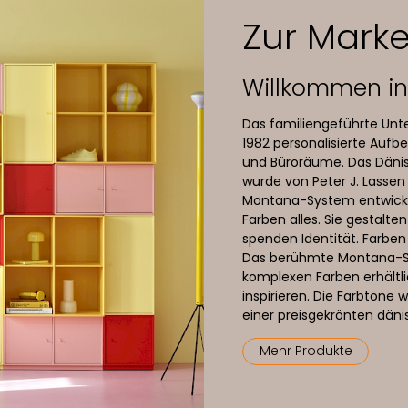
Zur Mark
Willkommen in 
Das familiengeführte Unt
1982 personalisierte Au
und Büroräume. Das Däni
wurde von Peter J. Lasse
Montana-System entwicke
Farben alles. Sie gestalt
spenden Identität. Farben 
Das berühmte Montana-Sy
komplexen Farben erhältli
inspirieren. Die Farbtöne
einer preisgekrönten däni
Mehr Produkte