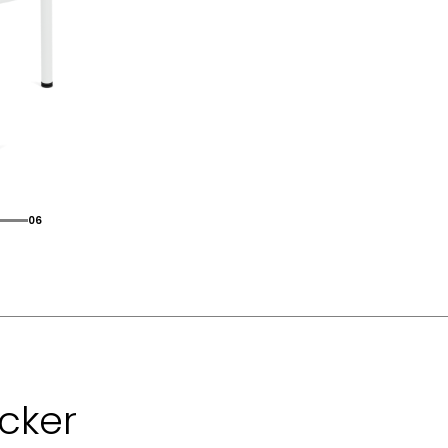
06
cker