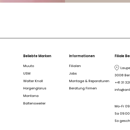
Beliebte Marken
Informationen
Filiale B
Muuto
Filialen
Laupe
USM
Jobs
3008 Be
Walter Knoll
Montage & Reparaturen
+41 31 32
Horgenglarus
Beratung Firmen
info@anl
Montana
Baltensweiler
Mo-Fr 09
Sa 09:00 
So gesc