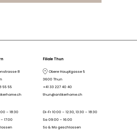
ern
Filiale Thun
nstrasse 8
Obere Hauptgasse 5
rn
3600 Thun
8 55 55
+41 33 227 40 40
ikerhome.ch
thun@anlikerhome.ch
:00 – 18:30
Di-Fr 10:00 – 12:30, 13:30 – 18:30
– 17:00
Sa 09:00 – 16:00
hlossen
So & Mo geschlossen