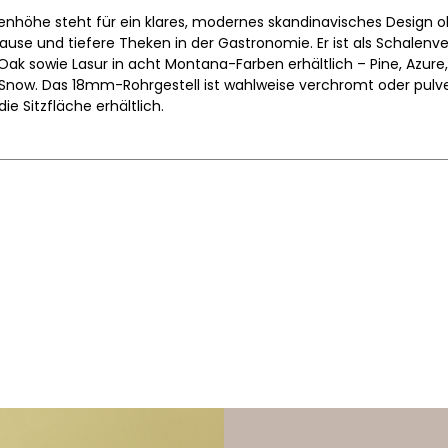
kenhöhe steht für ein klares, modernes skandinavisches Design o
use und tiefere Theken in der Gastronomie. Er ist als Schalenver
e Oak sowie Lasur in acht Montana-Farben erhältlich – Pine, Azure
Snow. Das 18mm-Rohrgestell ist wahlweise verchromt oder pulver
e Sitzfläche erhältlich.
Jørgen Rasmussen
1958
42,5 x 42,5 cm
66 cm