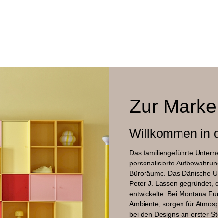
Recycling-Kunststoff, Textilien, Aluminium lackiert
51 x 55,6 x 97 cm
66 cm
Zur Marke
Willkommen in d
Das familiengeführte Untern
personalisierte Aufbewahru
Büroräume. Das Dänische U
Peter J. Lassen gegründet,
entwickelte. Bei Montana Fur
Ambiente, sorgen für Atmosp
bei den Designs an erster S