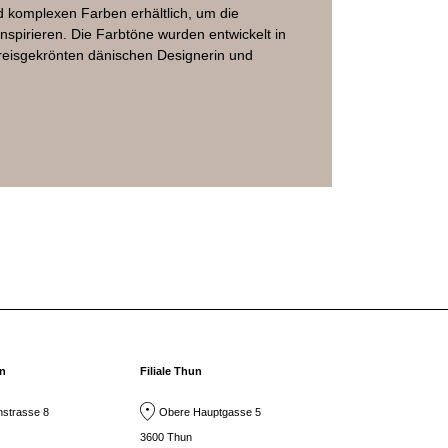
d komplexen Farben erhältlich, um die
inspirieren. Die Farbtöne wurden entwickelt in
reisgekrönten dänischen Designerin und
rn
Filiale Thun
strasse 8
Obere Hauptgasse 5
3600 Thun