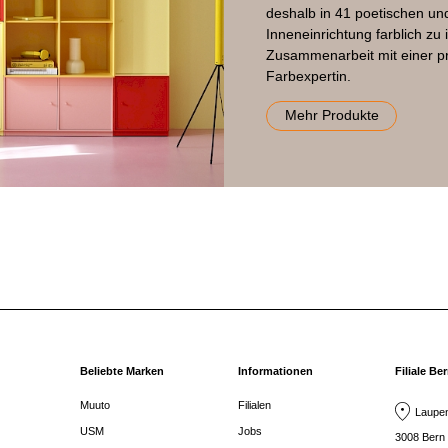
deshalb in 41 poetischen un
Inneneinrichtung farblich zu 
Zusammenarbeit mit einer p
Farbexpertin.
Mehr Produkte
Beliebte Marken
Informationen
Filiale Be
Muuto
Filialen
Laupen
USM
Jobs
3008 Bern