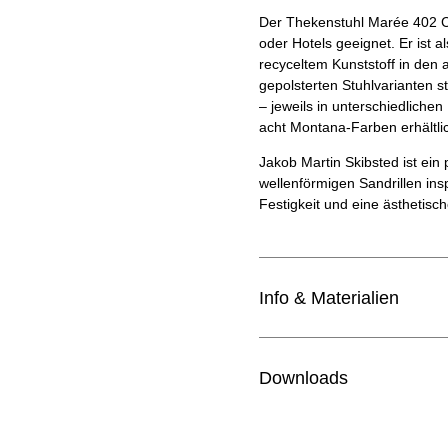
Der Thekenstuhl Marée 402 Co
oder Hotels geeignet. Er ist al
recyceltem Kunststoff in den 
gepolsterten Stuhlvarianten st
– jeweils in unterschiedliche
acht Montana-Farben erhältli
Jakob Martin Skibsted ist ein
wellenförmigen Sandrillen insp
Festigkeit und eine ästhetisc
Info & Materialien
Design
Downloads
Jahr
Montana Katalog Büroeinri