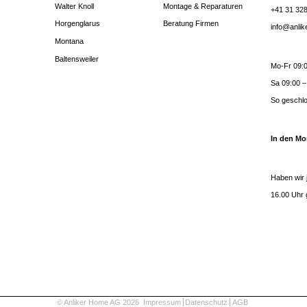
Walter Knoll
Montage & Reparaturen
+41 31 328
Horgenglarus
Beratung Firmen
info@anli
Montana
Baltensweiler
Mo-Fr 09:0
Sa 09:00 –
So geschl
In den Mo
Haben wir 
16.00 Uhr 
© Anliker Home AG 2026
Impressum
Datenschutz
AGB