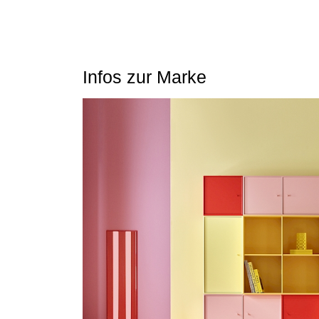
Material
Masse (L x B x H)
Infos zur Marke
Sitzhöhen