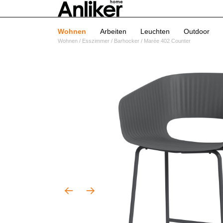
Wohnen
Arbeiten
Leuchten
Outdoor
Wohnen
/
Esszimmer
/
Barhocker
/
Marée 402 Counter