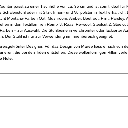
unter passt zu einer Tischhöhe von ca. 95 cm und ist somit ideal für 
s Schalenstuhl oder mit Sitz-, Innen- und Vollpolster in Textil erhältlich
acht Montana-Farben Oat, Mushroom, Amber, Beetroot, Flint, Parsley, An
ehen in den Textilfamilien Remix 3, Raas, Re-wool, Steelcut 2, Steelcut
n Farben – zur Auswahl. Die Stuhlbeine in verchromter oder lackierter A
ch. Der Stuhl ist nur zur Verwendung im Innenbereich geeignet.
 preisgekrönter Designer. Für das Design von Marée liess er sich von d
irieren, die bei den Tiden entstehen. Diese wellenförmigen Rillen verle
he Note.
Jakob Martin Skibsted
2022
chtung - Englisch