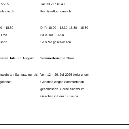
 55 55
+41 33 227 40 40
kerhome.ch
thun@anlikerhome.ch
0 – 18:30
Di-Fr 10:00 – 12:30, 13:30 – 18:30
 17:00
Sa 09:00 – 16:00
ossen
So & Mo geschlossen
naten Juli und August
Sommerferien in Thun
jeweils am Samstag nur bis
Vom 12. - 26. Juli 2026 bleibt unser
geöffnet.
Geschäft wegen Sommerferien
geschlossen. Gerne sind wir im
Geschäft in Bern für Sie da.