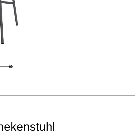
09
hekenstuhl