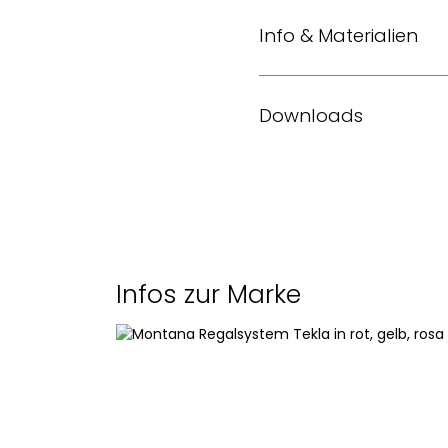
Info & Materialien
Design
Downloads
Material
Katalog Montana Bürokol
Masse (L x B x H)
Infos zur Marke