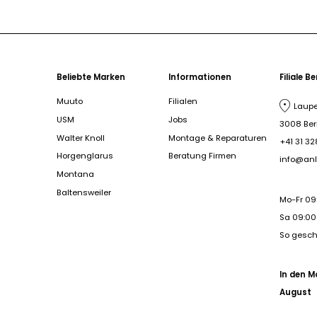
Beliebte Marken
Informationen
Filiale B
Muuto
Filialen
Laupe
USM
Jobs
3008 Be
Walter Knoll
Montage & Reparaturen
+41 31 32
Horgenglarus
Beratung Firmen
info@anl
Montana
Baltensweiler
Mo-Fr 09
Sa 09:00 
So gesc
In den M
August