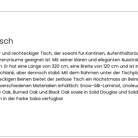
isch
er und rechteckiger Tisch, der sowohl für Kantinen, Aufenthaltsr
nzräume geeignet ist. Mit seiner klaren und eleganten Ausstra
in. Er hat eine Länge von 320 cm, eine Breite von 120 cm und ist
nd schlank, aber dennoch stabil. Mit dem Rahmen unter der Tischp
ckigen Beinen bietet der zeitlose Tisch ein Höchstmass an Bein
 verschiedenen Materialien erhältlich: Snow-Silk-Laminat, Linole
e Oak, Burned Oak und Black Oak sowie in Solid Douglas und Solid
m in der Farbe Salsa verfügbar.