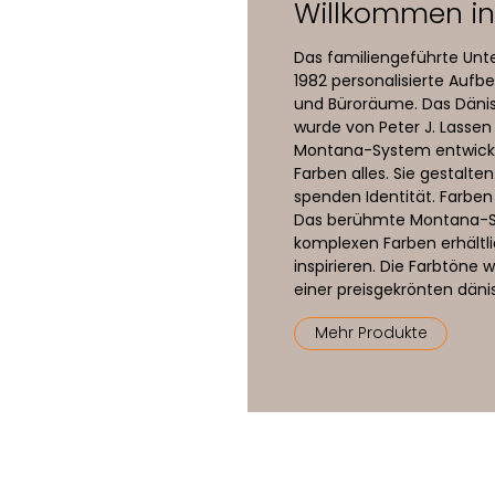
Willkommen in 
Das familiengeführte Unt
1982 personalisierte Au
und Büroräume. Das Däni
wurde von Peter J. Lasse
Montana-System entwicke
Farben alles. Sie gestalt
spenden Identität. Farben 
Das berühmte Montana-Sy
komplexen Farben erhältli
inspirieren. Die Farbtöne
einer preisgekrönten däni
Mehr Produkte