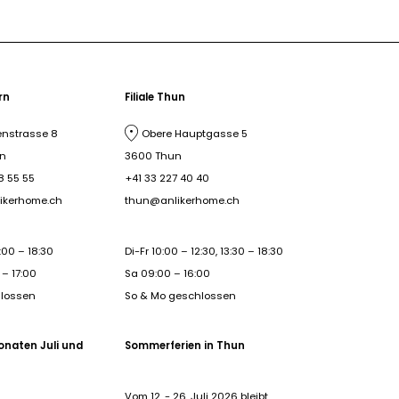
ern
Filiale Thun
nstrasse 8
Obere Hauptgasse 5
rn
3600 Thun
8 55 55
+41 33 227 40 40
ikerhome.ch
thun@anlikerhome.ch
:00 – 18:30
Di-Fr 10:00 – 12:30, 13:30 – 18:30
– 17:00
Sa 09:00 – 16:00
hlossen
So & Mo geschlossen
onaten Juli und
Sommerferien in Thun
Vom 12. - 26. Juli 2026 bleibt