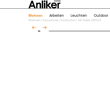
Arbeiten
Leuchten
Outdoor
Wohnen
Wohnen
/
Esszimmer
/
Esstische
/
JW Table JW3212
01