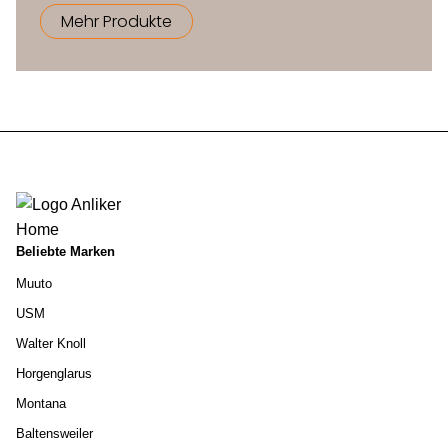
Mehr Produkte
Ausführungen
Rückenlehne, Sitz und Armlehnen in
in Eiche und
Eichenfurnier, Gestell aus massiver
Dunkelbraun
Eiche und Beine, Lackierung auf
gebeizt
Wasserbasis
Rückenlehne, Sitzfläche und
Armlehnen aus Eschenfurnier, Zarge
Farbige
und Beine aus massivem
Ausführung
Buchenholz, Lackierung auf
Beliebte Marken
Wasserbasis
Muuto
USM
Füsse
Kunststoffgleiter
Walter Knoll
Horgenglarus
Montana
Baltensweiler