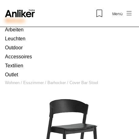
Menü
Wohnen
Arbeiten
Leuchten
Outdoor
Accessoires
Textilien
Outlet
Wohnen
/
Esszimmer
/
Barhocker
/
Cover Bar Stool