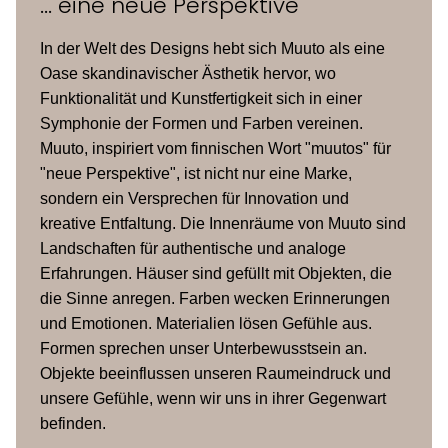
... eine neue Perspektive
Höhe
In der Welt des Designs hebt sich Muuto als eine
niedriger
96 cm
Oase skandinavischer Ästhetik hervor, wo
Barhocker
Funktionalität und Kunstfertigkeit sich in einer
Symphonie der Formen und Farben vereinen.
Sitzhöhe
Muuto, inspiriert vom finnischen Wort "muutos" für
niedriger
65 cm
"neue Perspektive", ist nicht nur eine Marke,
Barhocker
sondern ein Versprechen für Innovation und
kreative Entfaltung. Die Innenräume von Muuto sind
formgepresstes Holz über die
Landschaften für authentische und analoge
Stuhlbeine und die Rückenlehne
Erfahrungen. Häuser sind gefüllt mit Objekten, die
Material
gefaltet, Elemente des Stuhls mit
die Sinne anregen. Farben wecken Erinnerungen
technisch innovativer Holzschichtung
und Emotionen. Materialien lösen Gefühle aus.
verbunden
Formen sprechen unser Unterbewusstsein an.
Objekte beeinflussen unseren Raumeindruck und
unsere Gefühle, wenn wir uns in ihrer Gegenwart
Ausführung
Gepolsterte Sitze mit Textil,
befinden.
mit Polster
Kunstleder oder Premium-Leder