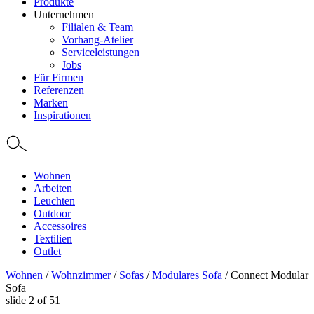
Produkte
Unternehmen
Filialen & Team
Vorhang-Atelier
Serviceleistungen
Jobs
Für Firmen
Referenzen
Marken
Inspirationen
Wohnen
Arbeiten
Leuchten
Outdoor
Accessoires
Textilien
Outlet
Wohnen
/
Wohnzimmer
/
Sofas
/
Modulares Sofa
/
Connect Modular
Sofa
slide
2
of 51