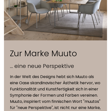
100% recycelter Kunststoff
gemischt mit bis zu 25% FSC™-
zertifizierten (FSC-C028824)
Schale ohne
Holzfasern, durch das natürliche
Polsterung
Material der Schale können
leichte Farbabweichungen
auftreten
Zur Marke Muuto
Schale und
100% recycelter Kunststoff
... eine neue Perspektive
Bezug
gemischt mit bis zu 25%
gepolsterte
Holzfasern, fester Bezug aus Textil,
In der Welt des Designs hebt sich Muuto als
Varianten
Kunstleder oder Premium-Leder
eine Oase skandinavischer Ästhetik hervor, wo
Funktionalität und Kunstfertigkeit sich in einer
100% recycelter Kunststoff
Symphonie der Formen und Farben vereinen.
gemischt mit bis zu 25%
Muuto, inspiriert vom finnischen Wort "muutos"
Schale und
Holzfasern, durch das natürliche
für "neue Perspektive", ist nicht nur eine Marke,
Bezug