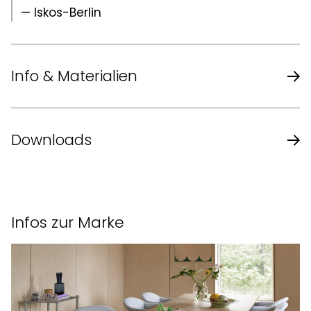
— Iskos-Berlin
Info & Materialien
Design
Iskos-Berlin
Downloads
Länge
56 cm
Datenblatt des Herstellers
Breite
54,5 cm
Datenblatt des Herstellers - Sitzkissen
Infos zur Marke
Höhe
77 cm
Sitzhöhe
46 cm