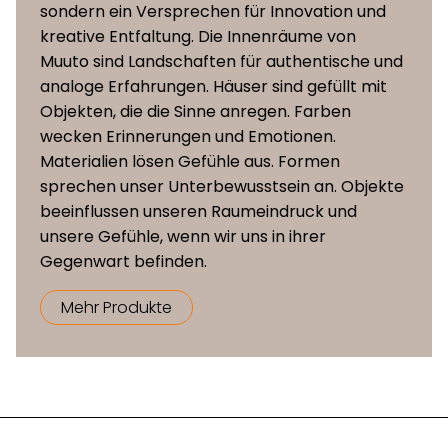
Material der Schale können
sondern ein Versprechen für Innovation und
Vorderseite
leichte Farbabweichungen
kreative Entfaltung. Die Innenräume von
gepolterte
auftreten Vorderseite mit festem
Muuto sind Landschaften für authentische und
Variante
Bezug aus Textil, Kunstleder oder
analoge Erfahrungen. Häuser sind gefüllt mit
Premium-Leder
Objekten, die die Sinne anregen. Farben
wecken Erinnerungen und Emotionen.
Rohrbeine aus
Materialien lösen Gefühle aus. Formen
pulverbeschichtetem oder
sprechen unser Unterbewusstsein an. Objekte
Untergestell
verchromtem Stahl, Füsse mit
beeinflussen unseren Raumeindruck und
Kunststoffgleiter
unsere Gefühle, wenn wir uns in ihrer
Gegenwart befinden.
Mehr Produkte