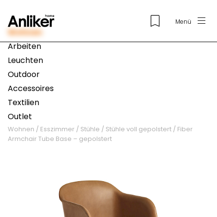
Menü
Wohnen
Arbeiten
Leuchten
Outdoor
Accessoires
Textilien
Outlet
Wohnen
/
Esszimmer
/
Stühle
/
Stühle voll gepolstert
/
Fiber
Armchair Tube Base – gepolstert