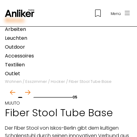
Menü
Wohnen
Arbeiten
Leuchten
Outdoor
Accessoires
Textilien
Outlet
Wohnen
/
Esszimmer
/
Hocker
/
Fiber Stool Tube Base
01
05
MUUTO
Fiber Stool Tube Base
Der Fiber Stool von Iskos-Berlin gibt dem kultigen
Schalenstuhl durch seinen innovativen Verbund aus