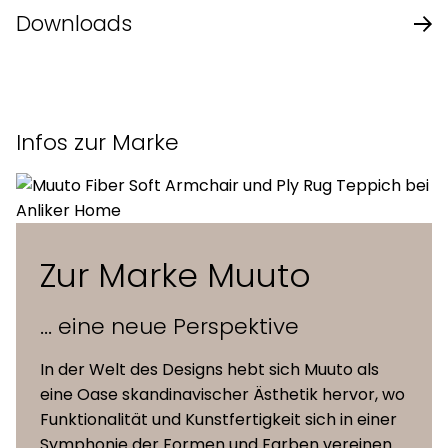
Design
Iskos-Berlin
Downloads
Länge
45 cm
Datenblatt des Herstellers
Breite
35,5 cm
Infos zur Marke
Höhe
46 cm
Sitzhöhe
45 cm
Zur Marke Muuto
100% recycelter Kunststoff
... eine neue Perspektive
gemischt mit bis zu 25% FSC™-
zertifizierten (FSC-C028824)
Schale ohne
In der Welt des Designs hebt sich Muuto als
Holzfasern, durch das natürliche
Polsterung
eine Oase skandinavischer Ästhetik hervor, wo
Material der Schale können
Funktionalität und Kunstfertigkeit sich in einer
leichte Farbabweichungen
Symphonie der Formen und Farben vereinen.