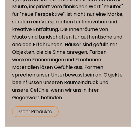
auftreten
Muuto, inspiriert vom finnischen Wort "muutos"
für "neue Perspektive", ist nicht nur eine Marke,
Schale und
100% recycelter Kunststoff
sondern ein Versprechen für Innovation und
Bezug
gemischt mit bis zu 25%
kreative Entfaltung. Die Innenräume von
gepolsterte
Holzfasern, fester Bezug aus Textil,
Muuto sind Landschaften für authentische und
Varianten
Kunstleder oder Premium-Leder
analoge Erfahrungen. Häuser sind gefüllt mit
Objekten, die die Sinne anregen. Farben
100% recycelter Kunststoff
wecken Erinnerungen und Emotionen.
gemischt mit bis zu 25%
Materialien lösen Gefühle aus. Formen
Schale und
Holzfasern, durch das natürliche
sprechen unser Unterbewusstsein an. Objekte
Bezug
Material der Schale können
beeinflussen unseren Raumeindruck und
Vorderseite
leichte Farbabweichungen
unsere Gefühle, wenn wir uns in ihrer
gepolterte
auftreten Vorderseite mit festem
Gegenwart befinden.
Variante
Bezug aus Textil, Kunstleder oder
Mehr Produkte
Premium-Leder
Rohrbeine aus