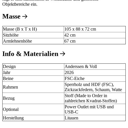
Objektbereiche ein.
Masse
Masse (B x T x H)
105 x 88 x 72 cm
Sitzhöhe
42 cm
Armlehnenhöhe
67 cm
Info & Materialien
Design
Anderssen & Voll
Jahr
2026
Beine
FSC-Eiche
Sperrholz und HDF (FSC),
Rahmen
Zickzackfedern, Schaum, Watte
Stoff (Made to Order in
Bezug
zahlreichen Kvadrat-Stoffen)
Power Outlet mit USB und
Optional
USB-C
Herstellung
Litauen