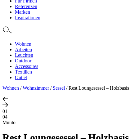
Für Firmen
Referenzen
Marken
Inspirationen
Wohnen
Arbeiten
Leuchten
Outdoor
Accessoires
Textilien
Outlet
Wohnen
/
Wohnzimmer
/
Sessel
/
Rest Loungesessel – Holzbasis
01
04
Muuto
Rest Loungesessel – Holzbasis