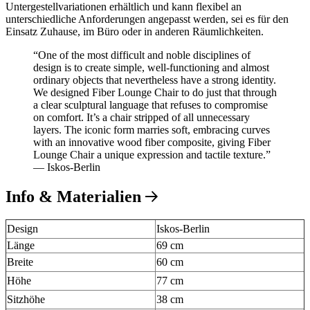
Untergestellvariationen erhältlich und kann flexibel an
unterschiedliche Anforderungen angepasst werden, sei es für den
Einsatz Zuhause, im Büro oder in anderen Räumlichkeiten.
“One of the most difficult and noble disciplines of
design is to create simple, well-functioning and almost
ordinary objects that nevertheless have a strong identity.
We designed Fiber Lounge Chair to do just that through
a clear sculptural language that refuses to compromise
on comfort. It’s a chair stripped of all unnecessary
layers. The iconic form marries soft, embracing curves
with an innovative wood fiber composite, giving Fiber
Lounge Chair a unique expression and tactile texture.”
— Iskos-Berlin
Info & Materialien
Design
Iskos-Berlin
Länge
69 cm
Breite
60 cm
Höhe
77 cm
Sitzhöhe
38 cm