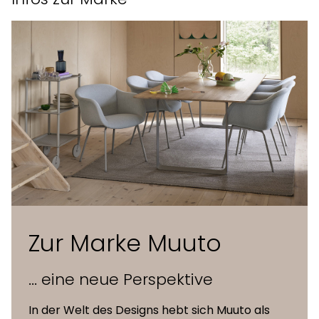
festigkeitssteigernden
Schale
Zusätzen, recycelter
Kunststoff aus Post-
Consumer-Abfällen
Sitz, Rückenlehne und
Armlehne mehrere Lagen
Polsterung und
Schaumstoff und Watte, mit
Bezüge
Textil-, Kunstleder- oder
Lederbezügen erhältlich
Holzgestell aus FSC™️-
Zur Marke Muuto
zertifizierter (FSC-C028824)
Holzuntergestell
Eiche mit Lack auf
... eine neue Perspektive
Wasserbasis, Füsse mit
Kunststoffgleiter
In der Welt des Designs hebt sich Muuto als