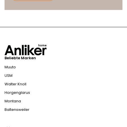
Beliebte Marken
Muuto
USM
Walter Knoll
Horgenglarus
Montana
Baltensweiler