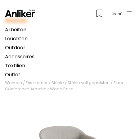
Menü
Wohnen
Arbeiten
Leuchten
Outdoor
Accessoires
Textilien
Outlet
Wohnen
/
Esszimmer
/
Stühle
/
Stühle voll gepolstert
/
Fiber
Conference Armchair Wood Base