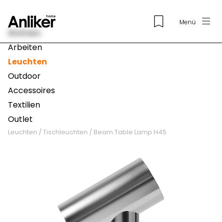
Menü
Wohnen
Arbeiten
Leuchten
Outdoor
Accessoires
Textilien
Outlet
Leuchten
/
Tischleuchten
/
Beam Table Lamp H45