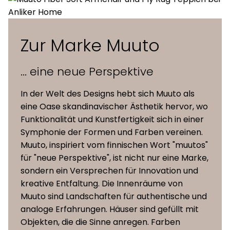
2 eingebaute energieeffiziente
Leuchtmittel
LEDs
Zur Marke Muuto
Kabel
250 cm
... eine neue Perspektive
Lumen
425lm
In der Welt des Designs hebt sich Muuto als
eine Oase skandinavischer Ästhetik hervor, wo
Funktionalität und Kunstfertigkeit sich in einer
dimmbar
ja
Symphonie der Formen und Farben vereinen.
Muuto, inspiriert vom finnischen Wort "muutos"
Lebensdauer
für "neue Perspektive", ist nicht nur eine Marke,
40'000h
Leuchtmittel
sondern ein Versprechen für Innovation und
kreative Entfaltung. Die Innenräume von
Spannung
Muuto sind Landschaften für authentische und
100-240 Volt
analoge Erfahrungen. Häuser sind gefüllt mit
Objekten, die die Sinne anregen. Farben
Watt
10,5W