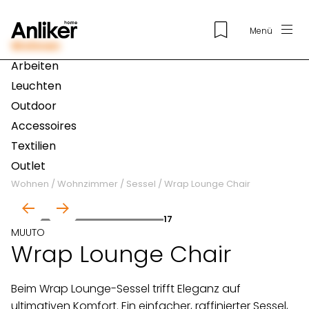
Menü
Wohnen
Arbeiten
Leuchten
Outdoor
Accessoires
Textilien
Outlet
Wohnen
/
Wohnzimmer
/
Sessel
/
Wrap Lounge Chair
01
17
MUUTO
Wrap Lounge Chair
Beim Wrap Lounge-Sessel trifft Eleganz auf
ultimativen Komfort. Ein einfacher, raffinierter Sessel,