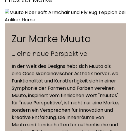
Höhe
81,3 cm
Sitzhöhe
44,5 cm
Zur Marke Muuto
Sitz aus gepresstem Filz mit
... eine neue Perspektive
Stahlverstärkung, Schale aus
Sitz &
mehreren Schaumstoff- und
Schale
In der Welt des Designs hebt sich Muuto als
Watteschichten ummantelt und mit
eine Oase skandinavischer Ästhetik hervor, wo
einer Textilbespannung versehen
Funktionalität und Kunstfertigkeit sich in einer
Symphonie der Formen und Farben vereinen.
hochwertigen Textilien von Kvadrat
Muuto, inspiriert vom finnischen Wort "muutos"
Polster
und Rohleder
für "neue Perspektive", ist nicht nur eine Marke,
sondern ein Versprechen für Innovation und
kreative Entfaltung. Die Innenräume von
Rohrgestell aus pulverbeschichtetem
Muuto sind Landschaften für authentische und
Füsse
Stahl mit Kunststoffgleitern