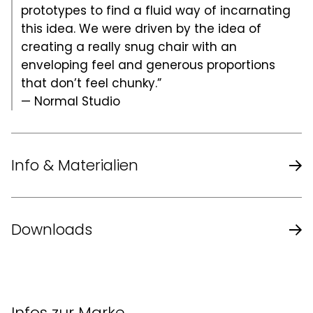
prototypes to find a fluid way of incarnating
this idea. We were driven by the idea of
creating a really snug chair with an
enveloping feel and generous proportions
that don’t feel chunky.”
— Normal Studio
Info & Materialien
Design
Designerkollektiv Normal Studio
Downloads
Länge
91 cm
Datenblatt des Herstellers
Breite
91,3 cm
Infos zur Marke