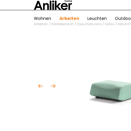
Wohnen
Arbeiten
Leuchten
Outdoo
Arbeiten
/
Wartebereich / Zwischenzone
/
Sofas
/
Absent 