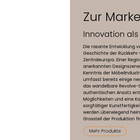
Massivholz, schwarz lackiert
Zur Marke
Textil (abnehmbar)
Innovation als
Die rasante Entwicklung vo
Geschichte der Rückkehr v
Zentraleuropa. Einer Regi
anerkannten Designszene
Kenntnis der Möbelindustr
umfasst bereits einige n
das wandelbare Revolve-So
authentischen Ansatz ent
Möglichkeiten und eine K
sorgfältiger Kunstfertigke
werden überwiegend heim
Grossteil der Produktion 
Mehr Produkte