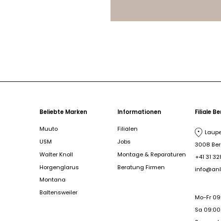
Beliebte Marken
Informationen
Filiale B
Muuto
Filialen
Laupe
USM
Jobs
3008 Be
Walter Knoll
Montage & Reparaturen
+41 31 32
Horgenglarus
Beratung Firmen
info@anl
Montana
Baltensweiler
Mo-Fr 09
Sa 09:00 