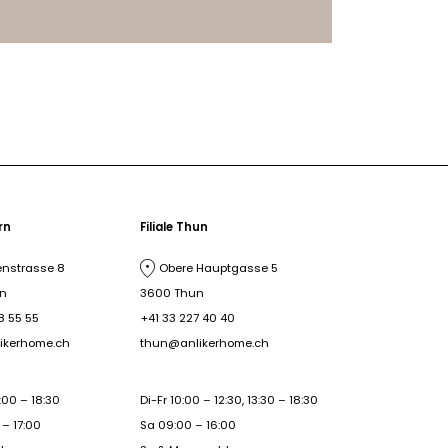
ern
Filiale Thun
nstrasse 8
Obere Hauptgasse 5
rn
3600 Thun
8 55 55
+41 33 227 40 40
ikerhome.ch
thun@anlikerhome.ch
:00 – 18:30
Di-Fr 10:00 – 12:30, 13:30 – 18:30
– 17:00
Sa 09:00 – 16:00