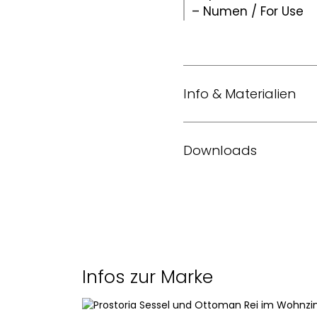
– Numen / For Use
Info & Materialien
Design
Downloads
Masse (L x B x H)
Datenblatt des Herstelle
Struktur
Broschüre des Herstelle
Aufhängung
Infos zur Marke
Sitz