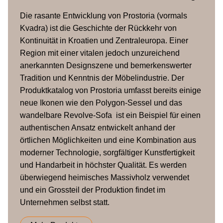
HR-Schaum, Polyesterwatte,
Sitz
Die rasante Entwicklung von Prostoria (vormals
Federn
Kvadra) ist die Geschichte der Rückkehr von
Kontinuität in Kroatien und Zentraleuropa. Einer
Beine
PVC
Region mit einer vitalen jedoch unzureichend
anerkannten Designszene und bemerkenswerter
Bezug
Textil oder Leder (abnehmbar)
Tradition und Kenntnis der Möbelindustrie. Der
Produktkatalog von Prostoria umfasst bereits einige
neue Ikonen wie den Polygon-Sessel und das
wandelbare Revolve-Sofa ist ein Beispiel für einen
authentischen Ansatz entwickelt anhand der
örtlichen Möglichkeiten und eine Kombination aus
moderner Technologie, sorgfältiger Kunstfertigkeit
und Handarbeit in höchster Qualität. Es werden
überwiegend heimisches Massivholz verwendet
und ein Grossteil der Produktion findet im
Unternehmen selbst statt.