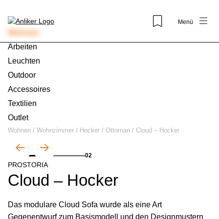
Menü
Wohnen
Arbeiten
Leuchten
Outdoor
Accessoires
Textilien
Outlet
Wohnen
/
Wohnzimmer
/
Hocker / Ottoman
/
Cloud – Hocker
01
02
PROSTORIA
Cloud – Hocker
Das modulare Cloud Sofa wurde als eine Art
Gegenentwurf zum Basismodell und den Designmustern