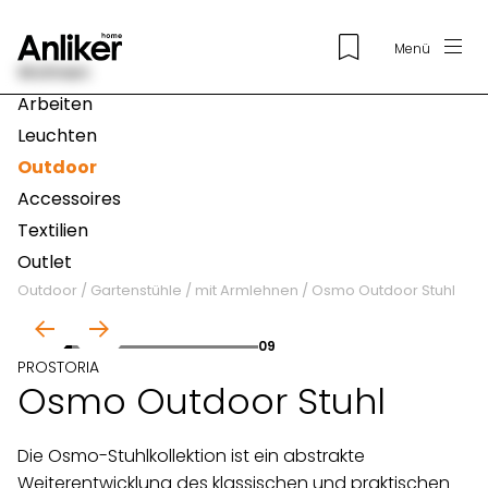
Menü
Wohnen
Arbeiten
Leuchten
Outdoor
Accessoires
Textilien
Outlet
Outdoor
/
Gartenstühle
/
mit Armlehnen
/
Osmo Outdoor Stuhl
01
09
PROSTORIA
Osmo Outdoor Stuhl
Die Osmo-Stuhlkollektion ist ein abstrakte
Weiterentwicklung des klassischen und praktischen