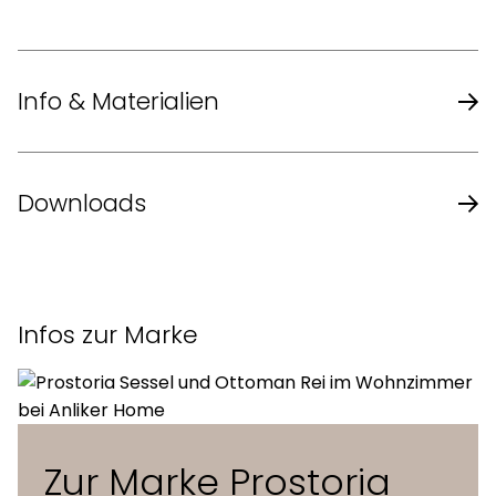
Info & Materialien
Design
Numen / For Use
Downloads
Masse
57 x 55 x 83 cm
Datenblatt des Herstellers
Sitzhöhe
44 cm
Infos zur Marke
Inox-Latten, pulverbeschichtet
Sitz und
oder massives Holz mit Outdoor-
Rückenlehne
Öl
Zur Marke Prostoria