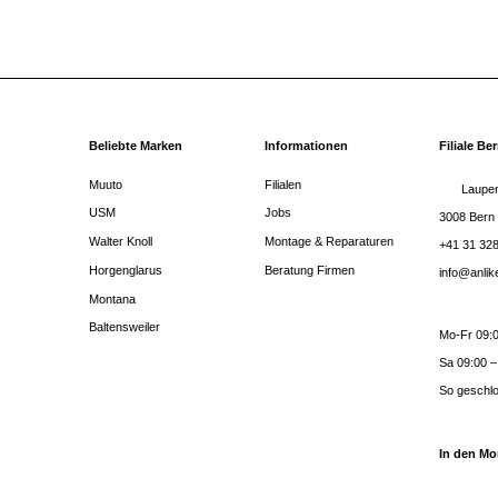
Beliebte Marken
Informationen
Filiale Be
Muuto
Filialen
Laupen
USM
Jobs
3008 Bern
Walter Knoll
Montage & Reparaturen
+41 31 328
Horgenglarus
Beratung Firmen
info@anli
Montana
Baltensweiler
Mo-Fr 09:0
Sa 09:00 –
So geschl
In den Mo