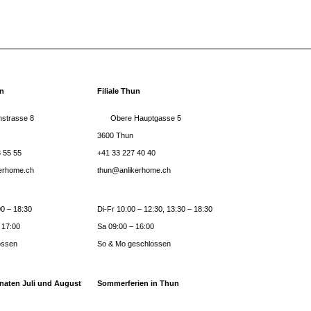
rn
Filiale Thun
strasse 8
Obere Hauptgasse 5
3600 Thun
 55 55
+41 33 227 40 40
kerhome.ch
thun@anlikerhome.ch
0 – 18:30
Di-Fr 10:00 – 12:30, 13:30 – 18:30
 17:00
Sa 09:00 – 16:00
ossen
So & Mo geschlossen
naten Juli und August
Sommerferien in Thun