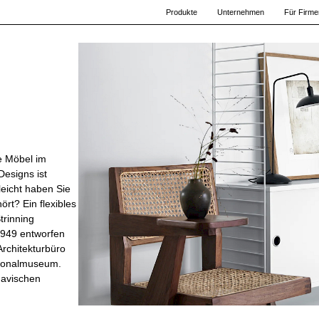
Produkte
Unternehmen
Für Firme
e Möbel im
Designs ist
leicht haben Sie
rt? Ein flexibles
trinning
1949 entworfen
rchitekturbüro
ionalmuseum.
navischen