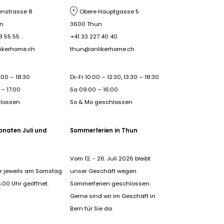
nstrasse 8
Obere Hauptgasse 5
rn
3600 Thun
8 55 55
+41 33 227 40 40
ikerhome.ch
thun@anlikerhome.ch
:00 – 18:30
Di-Fr 10:00 – 12:30, 13:30 – 18:30
– 17:00
Sa 09:00 – 16:00
hlossen
So & Mo geschlossen
onaten Juli und
Sommerferien in Thun
Vom 12. - 26. Juli 2026 bleibt
r jeweils am Samstag
unser Geschäft wegen
6.00 Uhr geöffnet.
Sommerferien geschlossen.
Gerne sind wir im Geschäft in
Bern für Sie da.