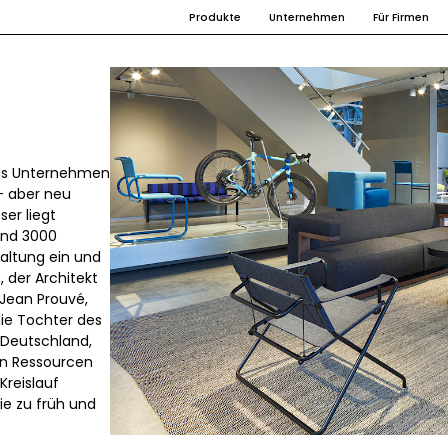
Produkte
Unternehmen
Für Firmen
 Das Unternehmen
– aber neu
er liegt
und 3000
altung ein und
 der Architekt
 Jean Prouvé,
die Tochter des
 Deutschland,
llen Ressourcen
Kreislauf
ie zu früh und