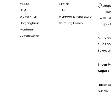
Muuto
Filialen
Laupe
USM
Jobs
3008 Be
Walter Knoll
Montage & Reparaturen
+41 31 32
Horgenglarus
Beratung Firmen
info@anl
Montana
Baltensweiler
Mo-Fr 09
Sa 09:00 
So gesc
In den M
August
Haben wi
nur bis 1