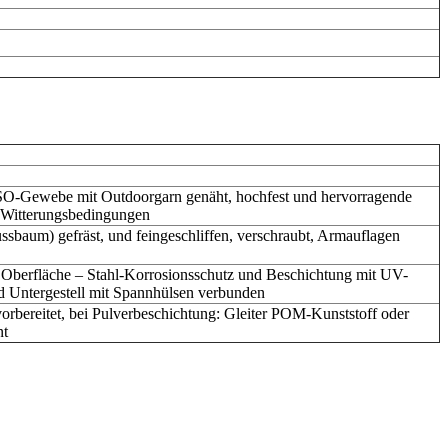
SO-Gewebe mit Outdoorgarn genäht, hochfest und hervorragende
 Witterungsbedingungen
sbaum) gefräst, und feingeschliffen, verschraubt, Armauflagen
ct Oberfläche – Stahl-Korrosionsschutz und Beschichtung mit UV-
d Untergestell mit Spannhülsen verbunden
vorbereitet, bei Pulverbeschichtung: Gleiter POM-Kunststoff oder
nt