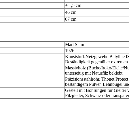
+ 1,5 cm
46 cm
67 cm
Mart Stam
1926
Kunststoff-Netzgewebe Batyline I
Beständigkeit gegenüber extremen
Massivholz (Buche/Iroko/Eiche/Nus
unterseitig mit Naturfilz beklebt
Präzisionsstahlrohr, Thonet Prote
beständigem Pulver, Lehnbügel un
Gestell mit Bohrungen für Gleiter 
Filzgleiter, Schwarz oder transpare