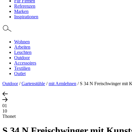
Für Firmen
Referenzen
Marken
Inspirationen
Wohnen
Arbeiten
Leuchten
Outdoor
Accessoires
Textilien
Outlet
Outdoor
/
Gartenstühle
/
mit Armlehnen
/
S 34 N Freischwinger mit 
01
10
Thonet
S 34 N Freischwinger mit Kunst