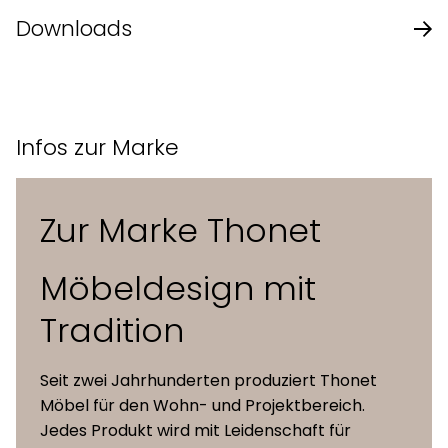
S 533 RF Freischwinger mit Armlehnen
Downloads
witterungsfestes
S 533 L Freischwinger
Garnitur
Kunststoffnetzgewebe in zwei Farben
S 533 LF Freischwinger mit Armlehnen
wählbar
Technische Beschreibung des Herstellers
S 533 NF Freischwinger mit Armlehnen für den
Produktbroschüre des Herstellers
Aussenbereich
Infos zur Marke
Rundrohr 25 x 2 mm,
Präszisionsstahlrohr
Gestell
pulverbeschichtet in zwei Farben
Zur Marke Thonet
wählbar
Möbeldesign mit
schwarze Kunststoffgleiter
Gleiter
geschraubt
Tradition
Seit zwei Jahrhunderten produziert Thonet
Möbel für den Wohn- und Projektbereich.
Jedes Produkt wird mit Leidenschaft für