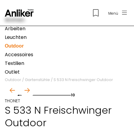
Menü
Wohnen
Arbeiten
Leuchten
Outdoor
Accessoires
Textilien
Outlet
Outdoor
/
Gartenstühle
/
S 533 N Freischwinger Outdoor
01
10
THONET
S 533 N Freischwinger
Outdoor