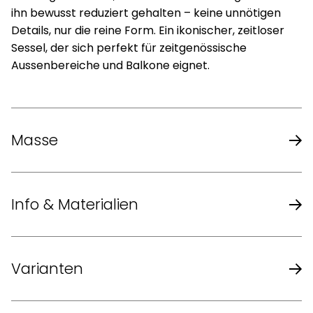
ihn bewusst reduziert gehalten – keine unnötigen
Details, nur die reine Form. Ein ikonischer, zeitloser
Sessel, der sich perfekt für zeitgenössische
Aussenbereiche und Balkone eignet.
Masse
Masse (B x T x H)
50 x 77 x 82 cm
Info & Materialien
Höhe mit Gleiter
+ 1,5 cm
Design
Ludwig Mies Van Rohe
Varianten
Sitzhöhe
46 cm
Jahr
1927
S 533 R Freischwinger