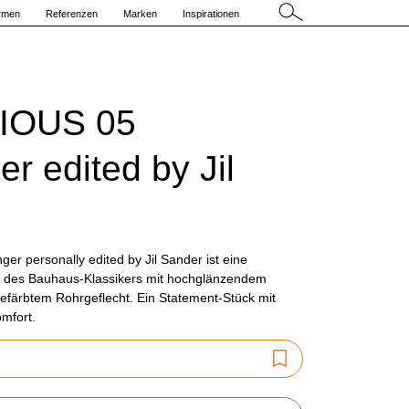
irmen
Referenzen
Marken
Inspirationen
RIOUS 05
r edited by Jil
er personally edited by Jil Sander ist eine
on des Bauhaus-Klassikers mit hochglänzendem
 gefärbtem Rohrgeflecht. Ein Statement-Stück mit
mfort.