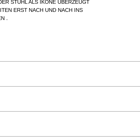
 DER STUHL ALS IKONE ÜBERZEUGT
ITEN ERST NACH UND NACH INS
N .
58 x 62 x 82 cm
+ 1,5 cm
der, 2025
48 cm
Breuer (Künstlerisches Urheberrecht: Mart Stam)
nger Leder: Graphit-Schwarz