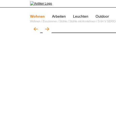
Wohnen
Arbeiten
Leuchten
Outdoor
Wohnen
/
Esszimmer
/
Stühle
/
Stühle mit Armlehnen
/
S 64 V SERIOU
01