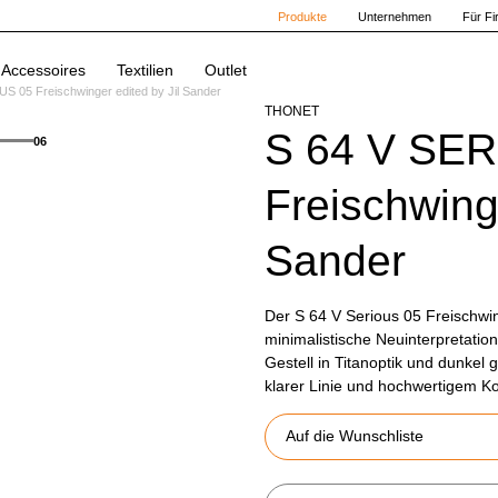
Produkte
Unternehmen
Für F
Accessoires
Textilien
Outlet
S 05 Freischwinger edited by Jil Sander
THONET
S 64 V SE
06
Freischwinge
Sander
Der S 64 V Serious 05 Freischwing
minimalistische Neuinterpretati
Gestell in Titanoptik und dunkel
klarer Linie und hochwertigem Ko
Auf die Wunschliste