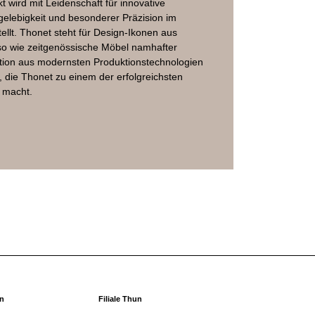
t wird mit Leidenschaft für innovative
gelebigkeit und besonderer Präzision im
llt. Thonet steht für Design-Ikonen aus
so wie zeitgenössische Möbel namhafter
ation aus modernsten Produktionstechnologien
 die Thonet zu einem der erfolgreichsten
 macht.
rn
Filiale Thun