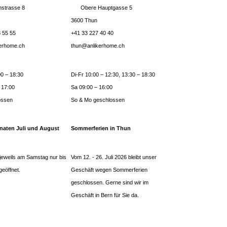
strasse 8
Obere Hauptgasse 5
3600 Thun
 55 55
+41 33 227 40 40
kerhome.ch
thun@anlikerhome.ch
0 – 18:30
Di-Fr 10:00 – 12:30, 13:30 – 18:30
 17:00
Sa 09:00 – 16:00
ossen
So & Mo geschlossen
naten Juli und August
Sommerferien in Thun
jeweils am Samstag nur bis
Vom 12. - 26. Juli 2026 bleibt unser
geöffnet.
Geschäft wegen Sommerferien
geschlossen. Gerne sind wir im
Geschäft in Bern für Sie da.