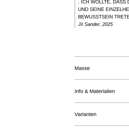
. ICH WOLLTE, DASS
UND SEINE EINZELHE
BEWUSSTSEIN TRETE
Jil Sander, 2025
Masse
Masse (B x T x H)
Info & Materialien
Höhe mit Gleiter
Edition
Jil San
Varianten
Sitzhöhe
Design
Marcel 
S 64 P SERIOUS 01 Freischwi