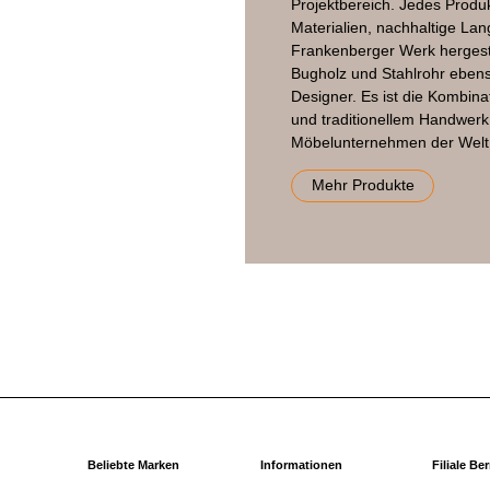
Projektbereich. Jedes Produk
Materialien, nachhaltige Lan
Frankenberger Werk hergeste
Bugholz und Stahlrohr eben
Designer. Es ist die Kombin
und traditionellem Handwerk,
Möbelunternehmen der Welt
Mehr Produkte
Beliebte Marken
Informationen
Filiale Be