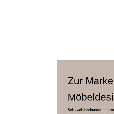
nger Leder: Rubinrot
nger Leder: Dunkelgrün
nger Leder: Dunkelblau
tellers
onsstahlrohr in glänzender Titan-Anmutung (Glossy Titan)
ger Leder: Light Camel
ger Leder: Burnt Walnut
ochglanzlackiert, dunkel eingefärbtes Rohrgeflecht
ger Leder: Alabaster White
ger Rohrgeflecht Natur
dunkel eingefärbtes Rohrgeflecht
olz, farblich passend hochglanzlackiert
 mit Bohrungen für Gleiter vorbereitet, Gleiter POM-Kunststoff oder Fil
Zur Marke
rent
Möbeldesig
Seit zwei Jahrhunderten pro