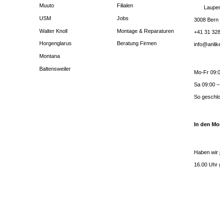
Muuto
Filialen
Laupen
USM
Jobs
3008 Bern
Walter Knoll
Montage & Reparaturen
+41 31 328
Horgenglarus
Beratung Firmen
info@anli
Montana
Baltensweiler
Mo-Fr 09:0
Sa 09:00 –
So geschl
In den Mo
Haben wir 
16.00 Uhr 