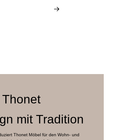
zgleiter, Schwarz oder
 Thonet
n mit Tradition
duziert Thonet Möbel für den Wohn- und