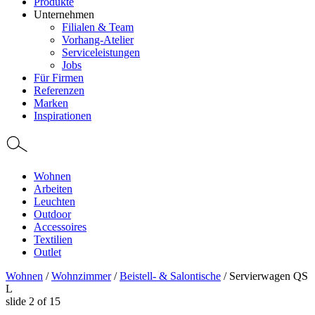
Produkte
Unternehmen
Filialen & Team
Vorhang-Atelier
Serviceleistungen
Jobs
Für Firmen
Referenzen
Marken
Inspirationen
Wohnen
Arbeiten
Leuchten
Outdoor
Accessoires
Textilien
Outlet
Wohnen
/
Wohnzimmer
/
Beistell- & Salontische
/
Servierwagen QS
L
slide
2
of 15