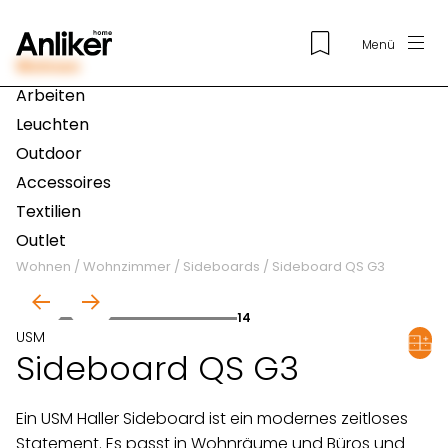
Menü
Wohnen
Arbeiten
Leuchten
Outdoor
Accessoires
Textilien
Outlet
Wohnen
/
Wohnzimmer
/
Sideboards
/
Sideboard QS G3
01
14
USM
Sideboard QS G3
Konfiguriere
Ein USM Haller Sideboard ist ein modernes zeitloses
jetzt dein
Statement. Es passt in Wohnräume und Büros und
USM-Möbel!