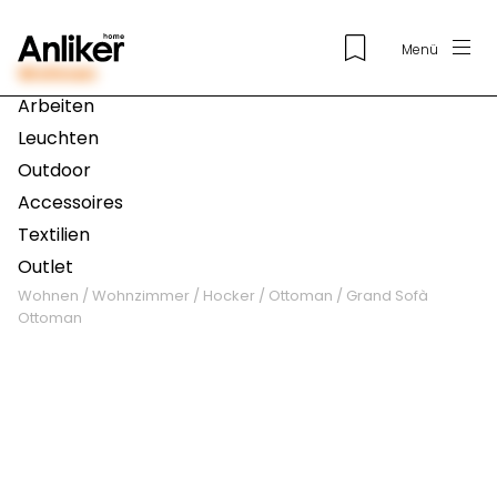
Menü
Wohnen
Arbeiten
Leuchten
Outdoor
Accessoires
Textilien
Outlet
Wohnen
/
Wohnzimmer
/
Hocker / Ottoman
/
Grand Sofà
Ottoman