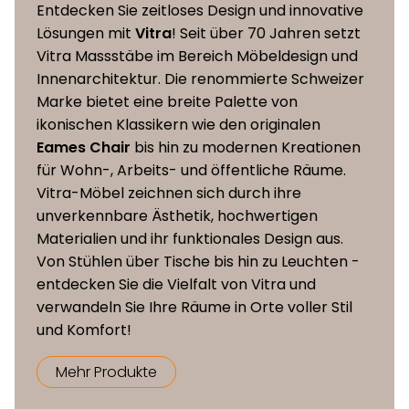
Latex und Gänsefedern-Daunen-
Entdecken Sie zeitloses Design und innovative
Mischung)
Lösungen mit
Vitra
! Seit über 70 Jahren setzt
Vitra Massstäbe im Bereich Möbeldesign und
Innenarchitektur. Die renommierte Schweizer
Bezüge
abnehmbar
Marke bietet eine breite Palette von
ikonischen Klassikern wie den originalen
Sofa Tray
Stahl bezogen mit Spaltleder
Eames Chair
bis hin zu modernen Kreationen
für Wohn-, Arbeits- und öffentliche Räume.
Masse (L
Vitra-Möbel zeichnen sich durch ihre
91 x 80 x 38 cm
x B x H)
unverkennbare Ästhetik, hochwertigen
Materialien und ihr funktionales Design aus.
Von Stühlen über Tische bis hin zu Leuchten -
Sitzhöhe
38 cm
entdecken Sie die Vielfalt von Vitra und
verwandeln Sie Ihre Räume in Orte voller Stil
und Komfort!
Mehr Produkte