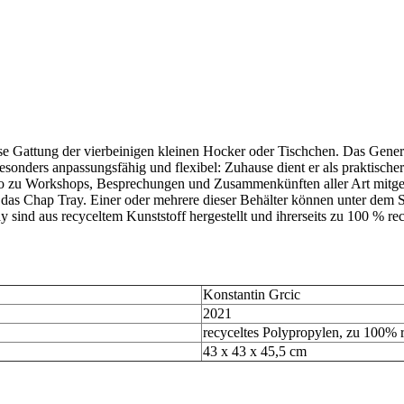
ese Gattung der vierbeinigen kleinen Hocker oder Tischchen. Das Gener
esonders anpassungsfähig und flexibel: Zuhause dient er als praktische
 Büro zu Workshops, Besprechungen und Zusammenkünften aller Art mi
 das Chap Tray. Einer oder mehrere dieser Behälter können unter dem S
sind aus recyceltem Kunststoff hergestellt und ihrerseits zu 100 % rec
Konstantin Grcic
2021
recyceltes Polypropylen, zu 100% 
43 x 43 x 45,5 cm