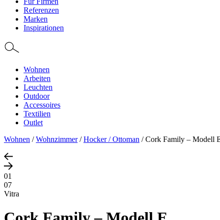
Für Firmen
Referenzen
Marken
Inspirationen
Wohnen
Arbeiten
Leuchten
Outdoor
Accessoires
Textilien
Outlet
Wohnen
/
Wohnzimmer
/
Hocker / Ottoman
/
Cork Family – Modell 
01
07
Vitra
Cork Family – Modell E