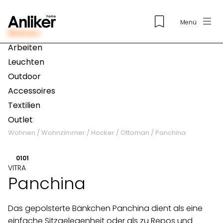
Menü
Wohnen
Arbeiten
Leuchten
Outdoor
Accessoires
Textilien
Outlet
Wohnen
/
Wohnzimmer
/
Hocker / Ottoman
/
Panchina
01
01
VITRA
Panchina
Das gepolsterte Bänkchen Panchina dient als eine
einfache Sitzgelegenheit oder als zu Repos und