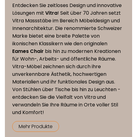
Entdecken Sie zeitloses Design und innovative
Lösungen mit
Vitra
! Seit über 70 Jahren setzt
Masse (L
75 x 33 x 40 cm
Vitra Massstäbe im Bereich Möbeldesign und
x B x H)
Innenarchitektur. Die renommierte Schweizer
Marke bietet eine breite Palette von
ikonischen Klassikern wie den originalen
Eames Chair
bis hin zu modernen Kreationen
für Wohn-, Arbeits- und öffentliche Räume.
Vitra-Möbel zeichnen sich durch ihre
unverkennbare Ästhetik, hochwertigen
Materialien und ihr funktionales Design aus.
Von Stühlen über Tische bis hin zu Leuchten -
entdecken Sie die Vielfalt von Vitra und
verwandeln Sie Ihre Räume in Orte voller Stil
und Komfort!
Mehr Produkte