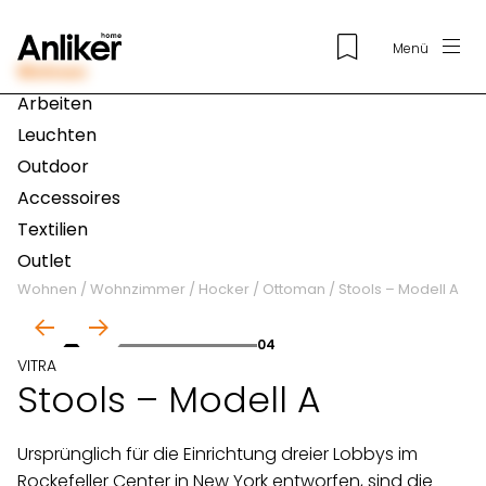
Menü
Wohnen
Arbeiten
Leuchten
Outdoor
Accessoires
Textilien
Outlet
Wohnen
/
Wohnzimmer
/
Hocker / Ottoman
/
Stools – Modell A
01
04
VITRA
Stools – Modell A
Ursprünglich für die Einrichtung dreier Lobbys im
Rockefeller Center in New York entworfen, sind die