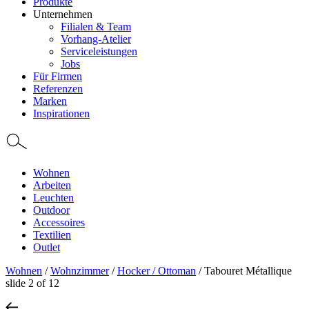
Produkte
Unternehmen
Filialen & Team
Vorhang-Atelier
Serviceleistungen
Jobs
Für Firmen
Referenzen
Marken
Inspirationen
Wohnen
Arbeiten
Leuchten
Outdoor
Accessoires
Textilien
Outlet
Wohnen
/
Wohnzimmer
/
Hocker / Ottoman
/
Tabouret Métallique
slide
2
of 12