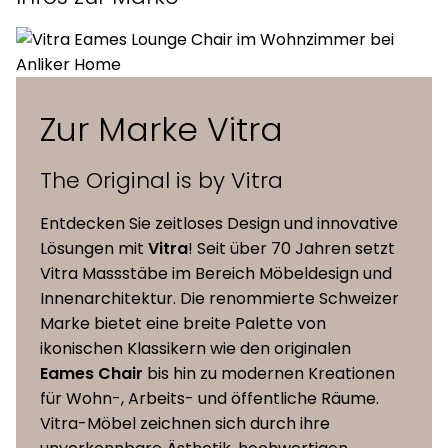
oder Nussbaum
Lederbezug (LCM Leather) oder
Polster
Fellbezug (LCM Calf‘s Skin) mit
(optional)
dünner Schaumstoffpolsterung
Zur Marke Vitra
Formsperrholz in Ausführung wie
The Original is by Vitra
Rücken und Sitz. Sitz- und
Rückenteile mit
Entdecken Sie zeitloses Design und innovative
Untergestell
Gummi-Metallelementen (shock
Lösungen mit
Vitra
! Seit über 70 Jahren setzt
mounts) am Untergestell
Vitra Massstäbe im Bereich Möbeldesign und
befestigt
Innenarchitektur. Die renommierte Schweizer
Marke bietet eine breite Palette von
ikonischen Klassikern wie den originalen
Masse (L x B
61 x 56 x 68 cm
Eames Chair
bis hin zu modernen Kreationen
x H)
für Wohn-, Arbeits- und öffentliche Räume.
Vitra-Möbel zeichnen sich durch ihre
Sitzhöhe
30 cm