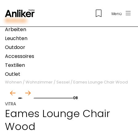
Menü
Wohnen
Arbeiten
Leuchten
Outdoor
Accessoires
Textilien
Outlet
Wohnen
/
Wohnzimmer
/
Sessel
/
Eames Lounge Chair Wood
01
08
VITRA
Eames Lounge Chair
Wood