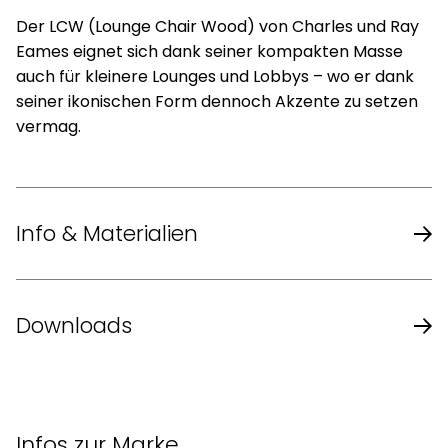
Der LCW (Lounge Chair Wood) von Charles und Ray
Eames eignet sich dank seiner kompakten Masse
auch für kleinere Lounges und Lobbys – wo er dank
seiner ikonischen Form dennoch Akzente zu setzen
vermag.
Info & Materialien
Design
Charles & Ray Eames
Downloads
Jahr
1945/1946
Datenblatt des Herstellers
Formsperrholz furniert, Esche
Rücken/Sitz
Infos zur Marke