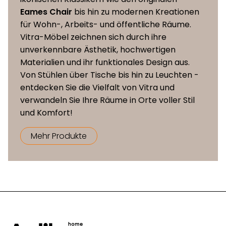
Kammerkissen, gefüllt mit
Eames Chair
bis hin zu modernen Kreationen
Rücken- und
Schaumstoffwürfeln und
für Wohn-, Arbeits- und öffentliche Räume.
Nackenkissen
einer Gänsefedern-
Vitra-Möbel zeichnen sich durch ihre
Daunen-Mischung
unverkennbare Ästhetik, hochwertigen
Materialien und ihr funktionales Design aus.
Rückenabdeckung,
Von Stühlen über Tische bis hin zu Leuchten -
Einfassung des Unterbaus
entdecken Sie die Vielfalt von Vitra und
von Sitz und Ottoman sowie
verwandeln Sie Ihre Räume in Orte voller Stil
Rückenabdeckung
Hebel zur Kraftverstellung
und Komfort!
bezogen mit Spaltleder
Leder Forte (Dekor)
Mehr Produkte
MDF-Platte mit PU-
Schaumauflage und
Polyestervlies,
Ottoman
Kammerkissen gefüllt mit
Schaumstoffrhomben und
Faserkugeln