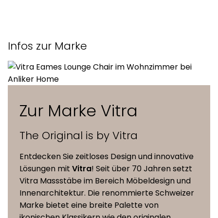
Jahr
2019
Datenblatt des Herstellers
Polyurethan-Formschaum
Infos zur Marke
mit Kunststoffrahmen und
Sessel/Korpus
integrierter, arretierbarer
Synchronmechanik
drehbarer Viersternfuss in
Zur Marke Vitra
Aluminium-Druckguss,
Untergestell
poliert oder
The Original is by Vitra
pulverbeschichtet
Entdecken Sie zeitloses Design und innovative
Kammerkissen, gefüllt mit
Lösungen mit
Vitra
! Seit über 70 Jahren setzt
Sitzkissen
Schaumstoffrhomben und
Vitra Massstäbe im Bereich Möbeldesign und
Faserkugeln
Innenarchitektur. Die renommierte Schweizer
Marke bietet eine breite Palette von
ikonischen Klassikern wie den originalen