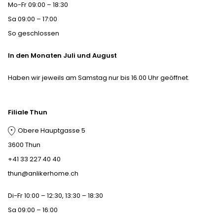
Mo-Fr 09:00 – 18:30
ermittelt nach EN 1335-
Sa 09:00 – 17:00
1:2000) oder 46,5 cm
Sitzhöhen
So geschlossen
(eingesessen 36 cm,
ermittelt nach EN 1335-
In den Monaten Juli und August
1:2000)
Haben wir jeweils am Samstag nur bis 16.00 Uhr geöffnet.
Filiale Thun
Obere Hauptgasse 5
3600 Thun
+41 33 227 40 40
thun@anlikerhome.ch
Di-Fr 10:00 – 12:30, 13:30 – 18:30
Sa 09:00 – 16:00