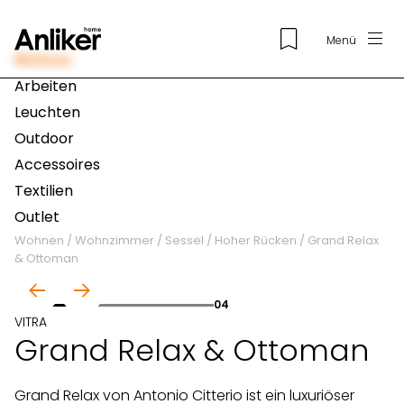
Menü
Wohnen
Arbeiten
Leuchten
Outdoor
Accessoires
Textilien
Outlet
Wohnen
/
Wohnzimmer
/
Sessel
/
Hoher Rücken
/
Grand Relax
& Ottoman
01
04
VITRA
Grand Relax & Ottoman
Grand Relax von Antonio Citterio ist ein luxuriöser