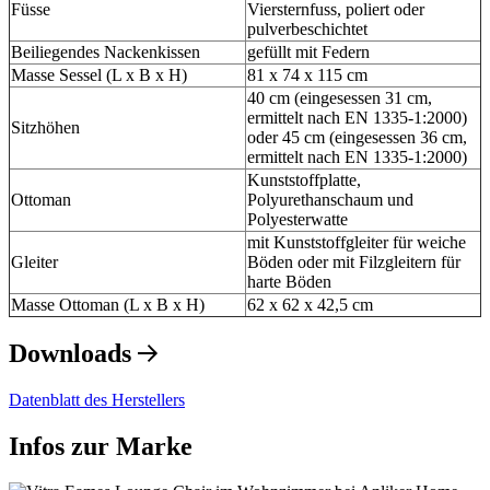
Füsse
Viersternfuss, poliert oder
pulverbeschichtet
Beiliegendes Nackenkissen
gefüllt mit Federn
Masse Sessel (L x B x H)
81 x 74 x 115 cm
40 cm (eingesessen 31 cm,
ermittelt nach EN 1335-1:2000)
Sitzhöhen
oder 45 cm (eingesessen 36 cm,
ermittelt nach EN 1335-1:2000)
Kunststoffplatte,
Ottoman
Polyurethanschaum und
Polyesterwatte
mit Kunststoffgleiter für weiche
Gleiter
Böden oder mit Filzgleitern für
harte Böden
Masse Ottoman (L x B x H)
62 x 62 x 42,5 cm
Downloads
Datenblatt des Herstellers
Infos zur Marke