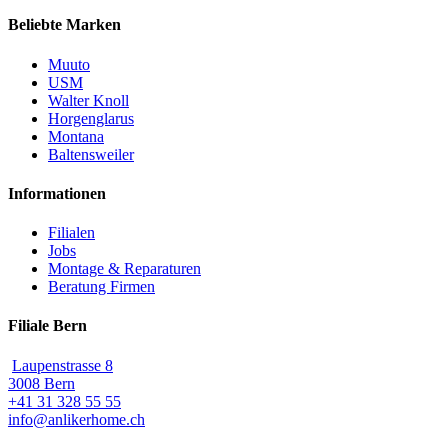
Beliebte Marken
Muuto
USM
Walter Knoll
Horgenglarus
Montana
Baltensweiler
Informationen
Filialen
Jobs
Montage & Reparaturen
Beratung Firmen
Filiale Bern
Laupenstrasse 8
3008 Bern
+41 31 328 55 55
info@anlikerhome.ch