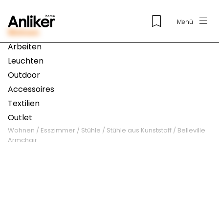
Menü
Wohnen
Arbeiten
Leuchten
Outdoor
Accessoires
Textilien
Outlet
Wohnen
/
Esszimmer
/
Stühle
/
Stühle aus Kunststoff
/
Belleville
Armchair