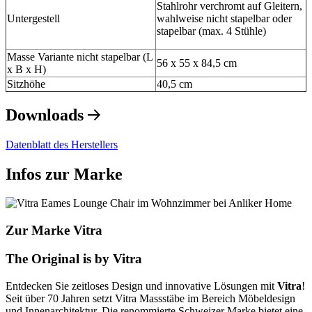
Stahlrohr verchromt auf Gleitern,
Untergestell
wahlweise nicht stapelbar oder
stapelbar (max. 4 Stühle)
Masse Variante nicht stapelbar (L
56 x 55 x 84,5 cm
x B x H)
Sitzhöhe
40,5 cm
Downloads
Datenblatt des Herstellers
Infos zur Marke
Zur Marke Vitra
The Original is by Vitra
Entdecken Sie zeitloses Design und innovative Lösungen mit
Vitra
!
Seit über 70 Jahren setzt Vitra Massstäbe im Bereich Möbeldesign
und Innenarchitektur. Die renommierte Schweizer Marke bietet eine