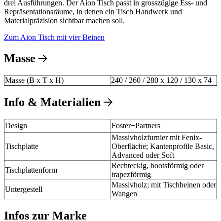
drei Ausführungen. Der Aion Tisch passt in grosszügige Ess- und
Repräsentationsräume, in denen ein Tisch Handwerk und
Materialpräzision sichtbar machen soll.
Zum Aion Tisch mit vier Beinen
Masse
Masse (B x T x H)
240 / 260 / 280 x 120 / 130 x 74
Info & Materialien
Design
Foster+Partners
Massivholzfurnier mit Fenix-
Tischplatte
Oberfläche; Kantenprofile Basic,
Advanced oder Soft
Rechteckig, bootsförmig oder
Tischplattenform
trapezförmig
Massivholz; mit Tischbeinen oder
Untergestell
Wangen
Infos zur Marke