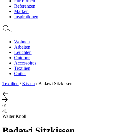
Für Firmen
Referenzen
Marken
Inspirationen
Wohnen
Arbeiten
Leuchten
Outdoor
Accessoires
Textilien
Outlet
Textilien
/
Kissen
/
Badawi Sitzkissen
01
41
Walter Knoll
Badawi Sitzkissen