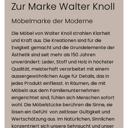
Zur Marke Walter Knoll
Lose Sitz- und Rückenkissen, Inlett
Kissen
gekammert mit Federfüllung
Möbelmarke der Moderne
Gleiter
Filz- oder Kunststoffgleiter
Die Möbel von Walter Knoll strahlen Klarheit
und Kraft aus. Die Kreationen sind für die
Ewigkeit gemacht und die Grundelemente der
Ästhetik sind seit mehr als 150 Jahren
unverändert: Leder, Stoff und Holz in höchster
Qualität, meisterhaft verarbeitet mit einem
aussergewöhnlichen Auge für Details, das in
jedes Produkt einfliesst. In Räumen, die mit
Möbeln aus dem Familienunternehmen
eingerichtet sind, fühlen sich Menschen sofort
wohl. Die Möbelstücke berühren die Sinne, sie
lösen ein Gefühl von zeitloser Gültigkeit und
Wertschätzung aus. Im Natürlichen, Sinnlichen
konzentriert sich unsere Sehnsucht und unser