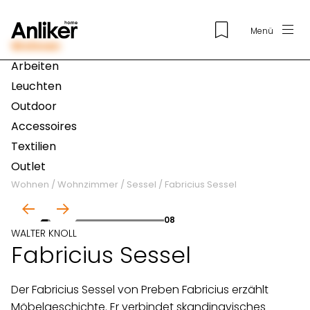
Menü
Wohnen
Arbeiten
Leuchten
Outdoor
Accessoires
Textilien
Outlet
Wohnen
/
Wohnzimmer
/
Sessel
/
Fabricius Sessel
01
08
WALTER KNOLL
Fabricius Sessel
Der Fabricius Sessel von Preben Fabricius erzählt
Möbelgeschichte. Er verbindet skandinavisches