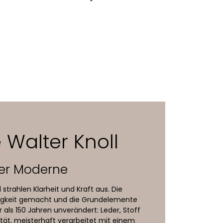
rung
 Walter Knoll
 Harald 2
er Moderne
 strahlen Klarheit und Kraft aus. Die
Ewigkeit gemacht und die Grundelemente
r als 150 Jahren unverändert: Leder, Stoff
ität, meisterhaft verarbeitet mit einem