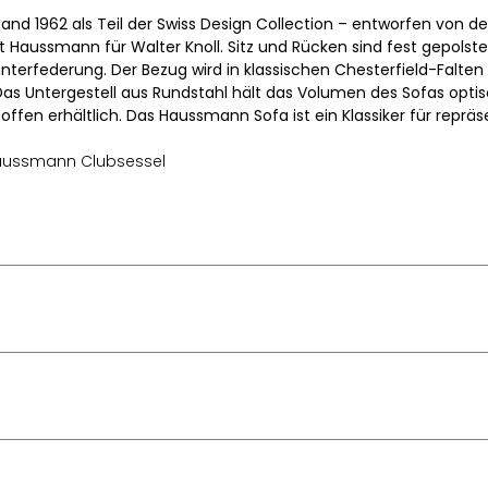
d 1962 als Teil der Swiss Design Collection – entworfen von d
t Haussmann für Walter Knoll. Sitz und Rücken sind fest gepolst
terfederung. Der Bezug wird in klassischen Chesterfield-Falte
Das Untergestell aus Rundstahl hält das Volumen des Sofas optisc
ffen erhältlich. Das Haussmann Sofa ist ein Klassiker für reprä
aussmann Clubsessel
86 x 70 x 72 cm
41 cm
 & Robert Haussmann