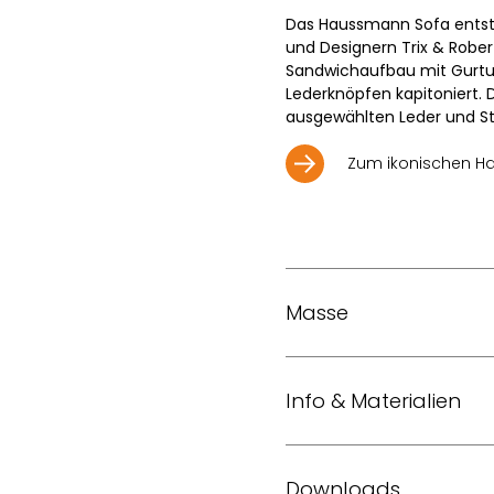
Das Haussmann Sofa entstan
und Designern Trix & Rober
Sandwichaufbau mit Gurtun
Lederknöpfen kapitoniert. 
ausgewählten Leder und Sto
Zum ikonischen H
Masse
Masse (B x T x H)
Info & Materialien
Sitzhöhe
Design
Trix
Downloads