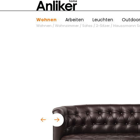
Wohnen
Arbeiten
Leuchten
Outdoo
Wohnen
/
Wohnzimmer
/
Sofas
/
2-Sitzer
/
Haussmann S