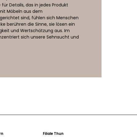
ür Details, das in jedes Produkt
e mit Möbeln aus dem
erichtet sind, fühlen sich Menschen
ke berühren die Sinne, sie lösen ein
igkeit und Wertschätzung aus. Im
onzentriert sich unsere Sehnsucht und
ern
Filiale Thun