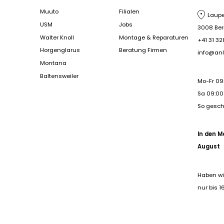
Muuto
Filialen
Laupe
USM
Jobs
3008 Be
Walter Knoll
Montage & Reparaturen
+41 31 32
Horgenglarus
Beratung Firmen
info@anl
Montana
Baltensweiler
Mo-Fr 09
Sa 09:00 
So gesc
In den M
August
Haben wi
nur bis 1