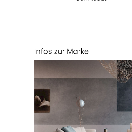
Jahr
1962
Produktblatt des Herstel
Gestell
Holz
Untergestell
Rund
Infos zur Marke
Polsterung
Kal
Polsterdetail
Ches
Bezug Leder
Lede
Gleiter
Kuns