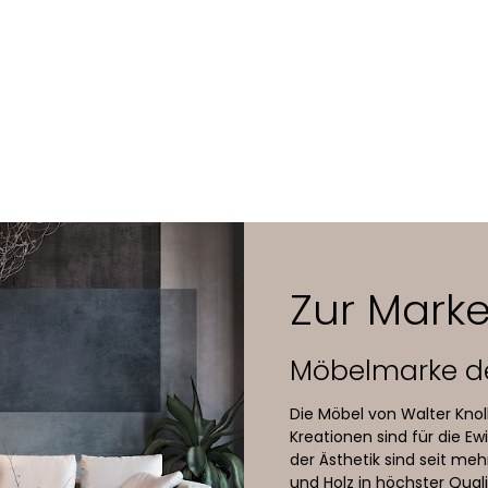
lers
konstruktion
stahlfüsse, hochglanz-verchromt oder Schwarz-Chrom
tschaum-Sandwichaufbau mit Watteabdeckung, Gurtunterfede
terfield-Falten handgelegt, Lederknöpfe kapitoniert
Zur Marke
r: Elen, Cashmere, Congress, Select, Torro, Vintage / Stoff: Doux,
Möbelmarke d
tstoff (Stein-/Teppichboden), Filz (Holzboden)
Die Möbel von Walter Knoll
Kreationen sind für die 
der Ästhetik sind seit meh
und Holz in höchster Qual