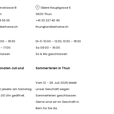
nstrasse 8
Obere Hauptgasse 5
rn
3600 Thun
8 55 55
+41 33 227 40 40
ikerhome.ch
thun@anlikerhome.ch
:00 – 18:30
Di-Fr 10:00 – 12:30, 13:30 – 18:30
– 17:00
Sa 09:00 – 16:00
hlossen
So & Mo geschlossen
onaten Juli und
Sommerferien in Thun
Vom 12. - 26. Juli 2026 bleibt
r jeweils am Samstag
unser Geschäft wegen
6.00 Uhr geöffnet.
Sommerferien geschlossen.
Gerne sind wir im Geschäft in
Bern für Sie da.