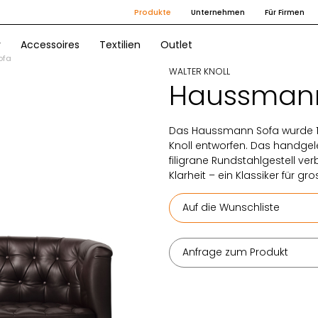
Produkte
Unternehmen
Für Firmen
r
Accessoires
Textilien
Outlet
ofa
WALTER KNOLL
Haussmann
Das Haussmann Sofa wurde 19
Knoll entworfen. Das handge
filigrane Rundstahlgestell ve
Klarheit – ein Klassiker für 
Auf die Wunschliste
Anfrage zum Produkt