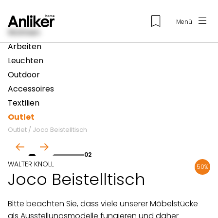
Menü
Wohnen
Arbeiten
Leuchten
Outdoor
Accessoires
Textilien
Outlet
Outlet
/
Joco Beistelltisch
01
02
WALTER KNOLL
50%
Joco Beistelltisch
Bitte beachten Sie, dass viele unserer Möbelstücke
als Ausstellungsmodelle fungieren und daher