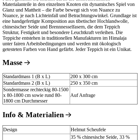
Materialanteile in den einzelnen Knoten ein dynamisches Spiel von
Glanz und Mattheit – die Farbe bewegt sich von Nuance zu
Nuance, je nach Lichteinfall und Betrachtungswinkel. Grundlage ist
eine handgefertigte Komposition aus tibetischer Hochlandwolle,
chinesischer Seide und Brennnesselfasern, die dem Teppich
Struktur, Festigkeit und besondere Leuchtkraft verleihen. Die
Teppiche entstehen in traditionellen Manufakturen im Himalaja
unter fairen Arbeitsbedingungen und werden mit ökologisch
getesteten Farben von Hand gefärbt. Jeder Teppich ist ein Unikat.
Masse
Standardmass 1 (B x L)
200 x 300 cm
Standardmass 2 (B x L)
250 x 350 cm
Sondermasse rechteckig 80-1500
x 80-1800 cm sowie rund 80-
Auf Anfrage
1800 cm Durchmesser
Info & Materialien
Design
Helmut Scheufele
35 % chinesische Seide, 33 %