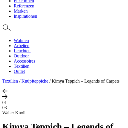
Für Firmen
Referenzen
Marken
Inspirationen
Wohnen
Arbeiten
Leuchten
Outdoor
Accessoires
Textilien
Outlet
Textilien
/
Knüpfteppiche
/
Kimya Teppich – Legends of Carpets
01
03
Walter Knoll
Kimya Teppich – Legends of