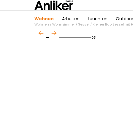
Wohnen
Arbeiten
Leuchten
Outdoo
Wohnen
/
Wohnzimmer
/
Sessel
/
Kleiner Bao Sessel mit 
01
03