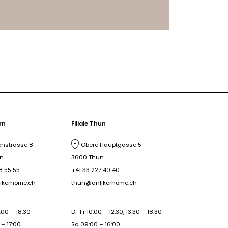
ern
Filiale Thun
nstrasse 8
Obere Hauptgasse 5
rn
3600 Thun
8 55 55
+41 33 227 40 40
ikerhome.ch
thun@anlikerhome.ch
:00 – 18:30
Di-Fr 10:00 – 12:30, 13:30 – 18:30
– 17:00
Sa 09:00 – 16:00