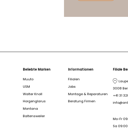
Beliebte Marken
Informationen
Filiale B
Muuto
Filialen
Laupe
USM
Jobs
3008 Be
Walter Knoll
Montage & Reparaturen
+41 31 32
Horgenglarus
Beratung Firmen
info@anl
Montana
Baltensweiler
Mo-Fr 09
Sa 09:00 