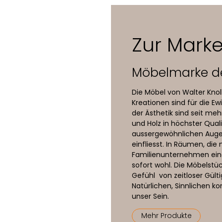
haum mit Watteabdeckung
Zur Marke
 in einem Material oder mit abweichendem Rückenschild als C-V
astische Stoffe empfohlen
Möbelmarke d
Die Möbel von Walter Knoll
Kreationen sind für die 
der Ästhetik sind seit meh
und Holz in höchster Qual
aussergewöhnlichen Auge f
einfliesst. In Räumen, di
Familienunternehmen eing
sofort wohl. Die Möbelstüc
Gefühl von zeitloser Gült
Natürlichen, Sinnlichen k
unser Sein.
Mehr Produkte