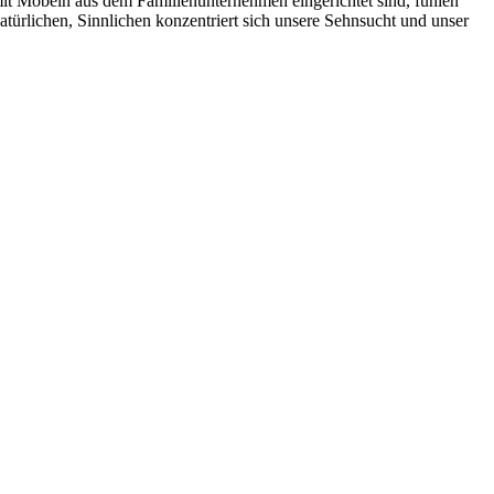
e mit Möbeln aus dem Familienunternehmen eingerichtet sind, fühlen
türlichen, Sinnlichen konzentriert sich unsere Sehnsucht und unser