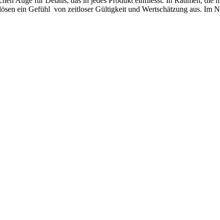
ichen Auge für Details, das in jedes Produkt einfliesst. In Räumen, di
ösen ein Gefühl von zeitloser Gültigkeit und Wertschätzung aus. Im Na