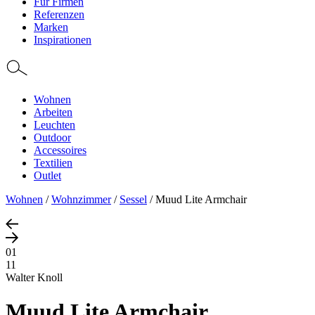
Für Firmen
Referenzen
Marken
Inspirationen
Wohnen
Arbeiten
Leuchten
Outdoor
Accessoires
Textilien
Outlet
Wohnen
/
Wohnzimmer
/
Sessel
/
Muud Lite Armchair
01
11
Walter Knoll
Muud Lite Armchair