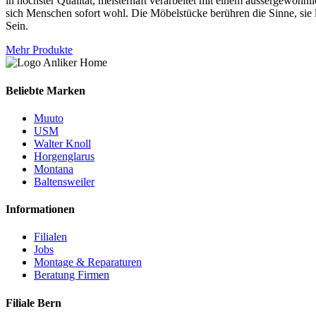
in höchster Qualität, meisterhaft verarbeitet mit einem aussergewöhnl
sich Menschen sofort wohl. Die Möbelstücke berühren die Sinne, sie l
Sein.
Mehr Produkte
Beliebte Marken
Muuto
USM
Walter Knoll
Horgenglarus
Montana
Baltensweiler
Informationen
Filialen
Jobs
Montage & Reparaturen
Beratung Firmen
Filiale Bern