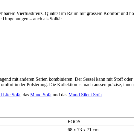
ehbarem Vierfusskreuz. Qualität im Raum mit grossem Komfort und hoh
te Umgebungen – auch als Solitär.
orragend mit anderen Serien kombinieren. Der Sessel kann mit Stoff ode
mfort in der Polsterung. Die Kollektion ist nach aussen präzise, in
 Lite Sofa
, das
Muud Sofa
und das
Muud Silent Sofa
.
EOOS
68 x 73 x 71 cm