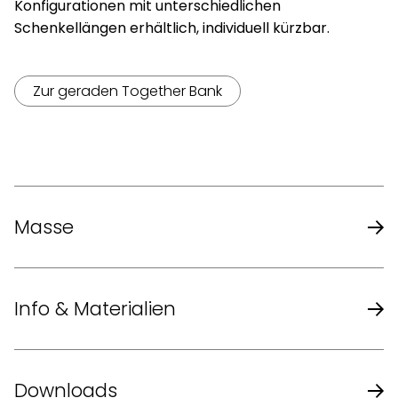
Konfigurationen mit unterschiedlichen
Schenkellängen erhältlich, individuell kürzbar.
Zur geraden Together Bank
Masse
Modell 290-40 (links) / 290-41
245 x 177 x
Info & Materialien
(rechts) – Masse (B x T x H)
79 cm
Sitzhöhe
47 cm
Design
EOOS
Downloads