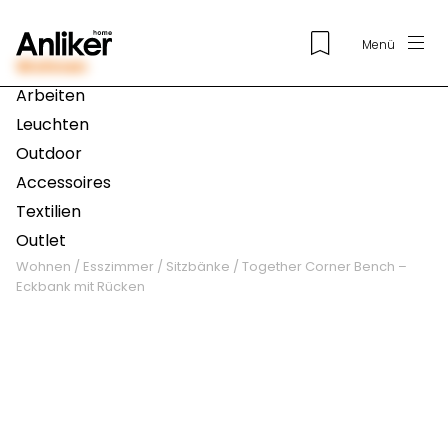
Menü
Wohnen
Arbeiten
Leuchten
Outdoor
Accessoires
Textilien
Outlet
Wohnen
/
Esszimmer
/
Sitzbänke
/
Together Corner Bench –
Eckbank mit Rücken