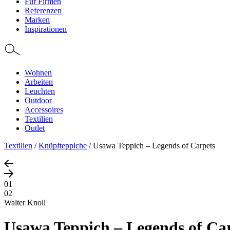
Für Firmen
Referenzen
Marken
Inspirationen
Wohnen
Arbeiten
Leuchten
Outdoor
Accessoires
Textilien
Outlet
Textilien
/
Knüpfteppiche
/
Usawa Teppich – Legends of Carpets
01
02
Walter Knoll
Usawa Teppich – Legends of Ca