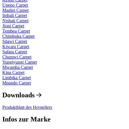
Upepo Carpet
Madini Carpet
Imbali Carpet
Nishati Carpet
Jioni Carpet
Tembea Carpet
Chimbuka Carpet
Sitawi Carpet
Kiwara Carpet
Safara Carpet
Chumwi Carpet
Yungiyungi Carpet
Mwamba Carpet
Kina Carpet
Limbika Carpet
Mpando Carpet
Downloads
Produktblatt des Herstellers
Infos zur Marke