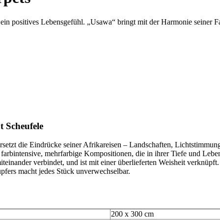
n positives Lebensgefühl. „Usawa“ bringt mit der Harmonie seiner Farb
t Scheufele
etzt die Eindrücke seiner Afrikareisen – Landschaften, Lichtstimmung
d farbintensive, mehrfarbige Kompositionen, die in ihrer Tiefe und L
iteinander verbindet, und ist mit einer überlieferten Weisheit verknüpf
üpfers macht jedes Stück unverwechselbar.
200 x 300 cm