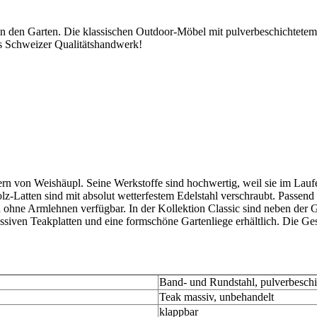
in den Garten. Die klassischen Outdoor-Möbel mit pulverbeschichtetem
les Schweizer Qualitätshandwerk!
lern von Weishäupl. Seine Werkstoffe sind hochwertig, weil sie im Lau
z-Latten sind mit absolut wetterfestem Edelstahl verschraubt. Passend 
d ohne Armlehnen verfügbar. In der Kollektion Classic sind neben der 
siven Teakplatten und eine formschöne Gartenliege erhältlich. Die Gest
Band- und Rundstahl, pulverbeschi
Teak massiv, unbehandelt
klappbar