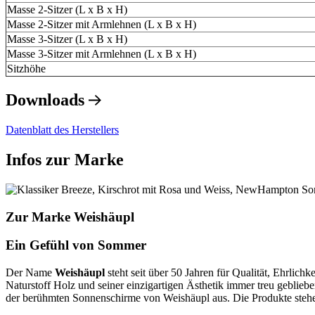
Masse 2-Sitzer (L x B x H)
Masse 2-Sitzer mit Armlehnen (L x B x H)
Masse 3-Sitzer (L x B x H)
Masse 3-Sitzer mit Armlehnen (L x B x H)
Sitzhöhe
Downloads
Datenblatt des Herstellers
Infos zur Marke
Zur Marke Weishäupl
Ein Gefühl von Sommer
Der Name
Weishäupl
steht seit über 50 Jahren für Qualität, Ehrli
Naturstoff Holz und seiner einzigartigen Ästhetik immer treu geblie
der berühmten Sonnenschirme von Weishäupl aus. Die Produkte stehen 