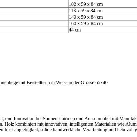
102 x 59 x 84 cm
113 x 59 x 84 cm
149 x 59 x 84 cm
160 x 59 x 84 cm
44 cm
chkeit, und Innovation bei Sonnenschirmen und Aussenmöbel mit Manufa
ben. Holz kombiniert mit innovativen, intelligenten Materialien wie A
für Langlebigkeit, solide handwerkliche Verarbeitung und liebevoll ges