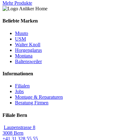
Mehr Produkte
Beliebte Marken
Muuto
USM
Walter Knoll
Horgenglarus
Montana
Baltensweiler
Informationen
Filialen
Jobs
Montage & Reparaturen
Beratung Firmen
Filiale Bern
Laupenstrasse 8
3008 Bern
+41 31 328 55 55