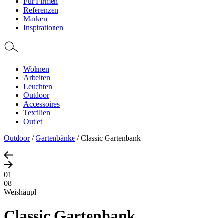
Für Firmen
Referenzen
Marken
Inspirationen
Wohnen
Arbeiten
Leuchten
Outdoor
Accessoires
Textilien
Outlet
Outdoor
/
Gartenbänke
/
Classic Gartenbank
01
08
Weishäupl
Classic Gartenbank