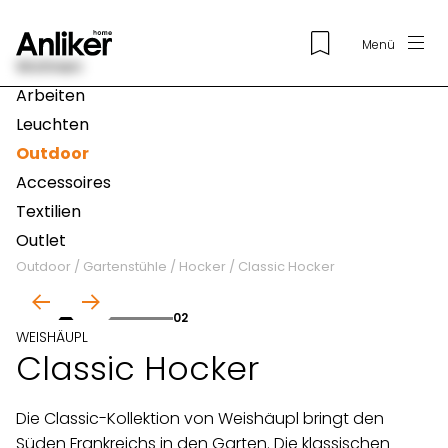
Menü
Wohnen
Arbeiten
Leuchten
Outdoor
Accessoires
Textilien
Outlet
Outdoor
/
Gartenstühle
/
Hocker
/
Classic Hocker
01
02
WEISHÄUPL
Classic Hocker
Die Classic-Kollektion von Weishäupl bringt den
Süden Frankreichs in den Garten. Die klassischen