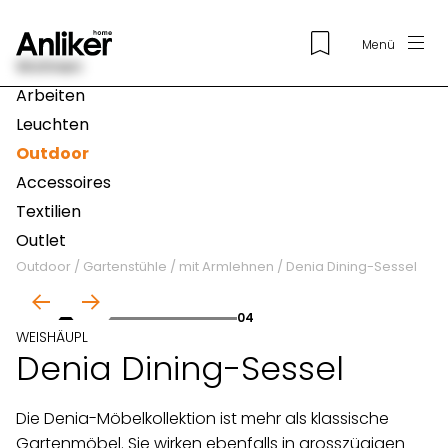
Menü
Wohnen
Arbeiten
Leuchten
Outdoor
Accessoires
Textilien
Outlet
Outdoor
/
Gartenstühle
/
mit Armlehnen
/
Denia Dining-Sessel
01
04
WEISHÄUPL
Denia Dining-Sessel
Die Denia-Möbelkollektion ist mehr als klassische
Gartenmöbel. Sie wirken ebenfalls in grosszügigen