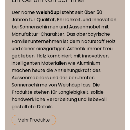
Sitzhöhe (inkl.
Der Name
Weishäupl
steht seit über 50
optionales
45 cm
Jahren für Qualität, Ehrlichkeit, und Innovation
Polster)
bei Sonnenschirmen und Aussenmöbel mit
Manufaktur-Charakter. Das oberbayrische
Polsterauflage
alle Polsterstoffe von
Familienunternehmen ist dem Naturstoff Holz
(optional)
Weishäupl
und seiner einzigartigen Ästhetik immer treu
geblieben. Holz kombiniert mit innovativen,
intelligenten Materialien wie Aluminium
machen heute die Anziehungskraft des
Aussenmobiliars und der berühmten
Sonnenschirme von Weishäupl aus. Die
Produkte stehen für Langlebigkeit, solide
handwerkliche Verarbeitung und liebevoll
gestaltete Details.
Mehr Produkte