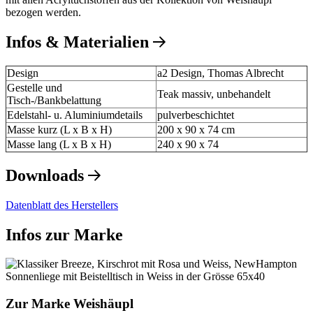
bezogen werden.
Infos & Materialien
Design
a2 Design, Thomas Albrecht
Gestelle und
Teak massiv, unbehandelt
Tisch-/Bankbelattung
Edelstahl- u. Aluminiumdetails
pulverbeschichtet
Masse kurz (L x B x H)
200 x 90 x 74 cm
Masse lang (L x B x H)
240 x 90 x 74
Downloads
Datenblatt des Herstellers
Infos zur Marke
Zur Marke Weishäupl