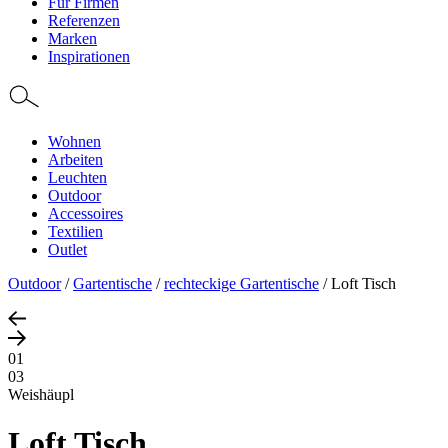
Für Firmen
Referenzen
Marken
Inspirationen
Wohnen
Arbeiten
Leuchten
Outdoor
Accessoires
Textilien
Outlet
Outdoor
/
Gartentische
/
rechteckige Gartentische
/
Loft Tisch
01
03
Weishäupl
Loft Tisch