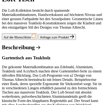
Die Loft-Kollektion besticht durch spannende
Materialkombinationen, Handwerkskunst auf höchstem Niveau und
einer grossen Farbpalette bei den Sesselpolster. Geometrische Linien
bei den massiven Teakholz-Konstruktionen zeigen die Klarheit und
den einzigartigen Stil des Designs von Thomas Albrecht.
Auf die Wunschliste
Anfrage zum Produkt
Beschreibung
Gartentisch aus Teakholz
Die gekonnte Materialkombination aus Edelstahl, Aluminium,
Teakholz und Acryltuch machen diese Gartenmöbel-Serie zu einem
stilvollen Blickfang. Das Loft-Programm von a2 Design von
Thomas Albrecht beeindruckt mit feinen Details. Beispielsweise
einer Bank, deren spezielle Ergonomie für Sitzkomfort sorgt. Sie ist
in verschiedenen Längen erhältlich passend zu den formschönen
Tischen aus massivem Teakholz. Der Loft-Sessel mit absolut
wetterfesten, pulverbeschichteten Aluminiumdetails greift die
klassische Form des klappbaren Regiestuhls auf. Der Sessel kann
mit allen Acryltuchstoffen aus der Kollektion von Weishäupl