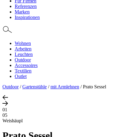
Für Firmen
Referenzen
Marken
Inspirationen
Wohnen
Arbeiten
Leuchten
Outdoor
Accessoires
Textilien
Outlet
Outdoor
/
Gartenstühle
/
mit Armlehnen
/
Prato Sessel
01
05
Weishäupl
Prato Sessel