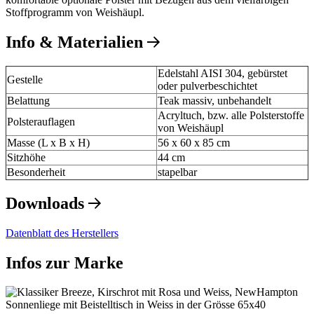
Stoffprogramm von Weishäupl.
Info & Materialien
Edelstahl AISI 304, gebürstet
Gestelle
oder pulverbeschichtet
Belattung
Teak massiv, unbehandelt
Acryltuch, bzw. alle Polsterstoffe
Polsterauflagen
von Weishäupl
Masse (L x B x H)
56 x 60 x 85 cm
Sitzhöhe
44 cm
Besonderheit
stapelbar
Downloads
Datenblatt des Herstellers
Infos zur Marke